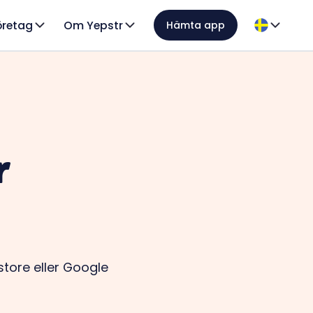
öretag
Om Yepstr
Hämta app
r
ore eller Google