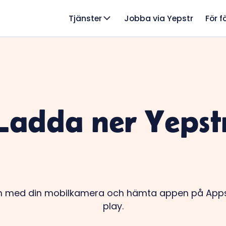
Tjänster
Jobba via Yepstr
För f
Ladda ner Yepst
 med din mobilkamera och hämta appen på Appst
play.