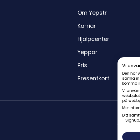
Om Yepstr
Karriär
Hjälpcenter
Yeppar
Pris
Vi anvä
Den här w
Presentkort
samla in
komma i
Vi använd
webbplat
på webbp
Mer infor
Ditt samt
- Signup,
© Yepstr 