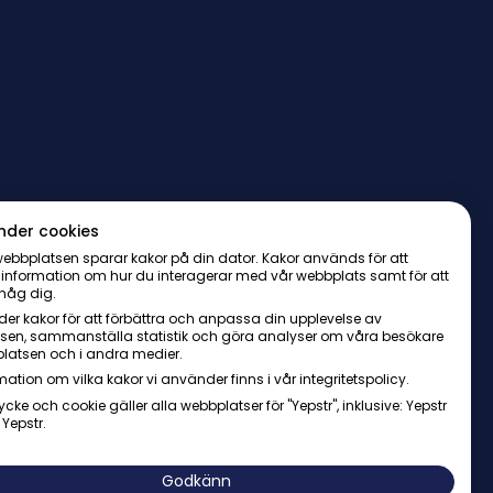
nder cookies
ebbplatsen sparar kakor på din dator. Kakor används för att
 information om hur du interagerar med vår webbplats samt för att
håg dig.
er kakor för att förbättra och anpassa din upplevelse av
sen, sammanställa statistik och göra analyser om våra besökare
latsen och i andra medier.
mation om vilka kakor vi använder finns i vår integritetspolicy.
ycke och cookie gäller alla webbplatser för "Yepstr", inklusive: Yepstr
 Yepstr.
AB・Org. 556997-9817・Arenavägen 39, 121 77 Johanneshov
Godkänn