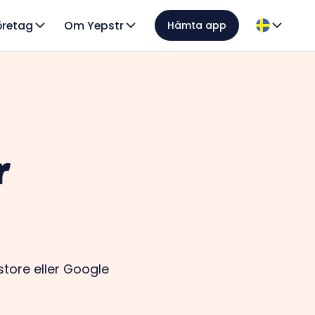
öretag
Om Yepstr
Hämta app
r
ore eller Google