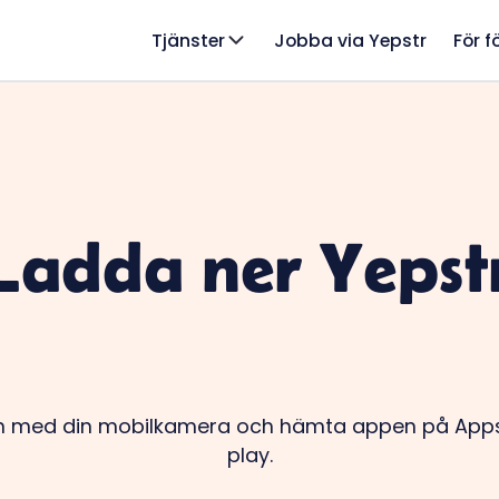
Tjänster
Jobba via Yepstr
För f
Ladda ner Yepst
 med din mobilkamera och hämta appen på Appst
play.