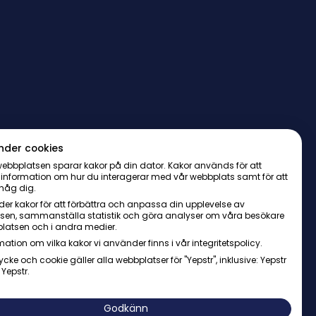
nder cookies
ebbplatsen sparar kakor på din dator. Kakor används för att
 information om hur du interagerar med vår webbplats samt för att
håg dig.
er kakor för att förbättra och anpassa din upplevelse av
sen, sammanställa statistik och göra analyser om våra besökare
latsen och i andra medier.
mation om vilka kakor vi använder finns i vår integritetspolicy.
ycke och cookie gäller alla webbplatser för "Yepstr", inklusive: Yepstr
 Yepstr.
AB・Org. 556997-9817・Arenavägen 39, 121 77 Johanneshov
Godkänn