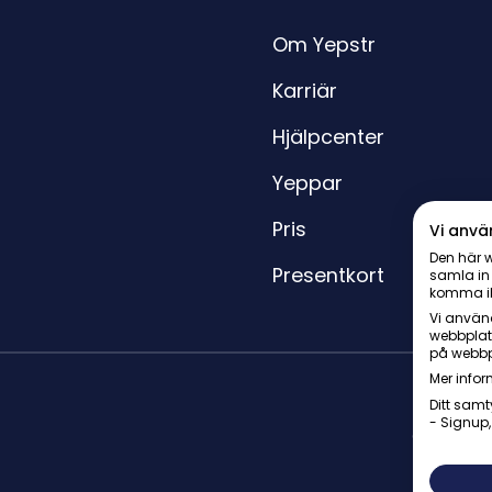
Om Yepstr
Karriär
Hjälpcenter
Yeppar
Pris
Vi anvä
Den här w
Presentkort
samla in
komma i
Vi använd
webbplat
på webbp
Mer infor
Ditt samt
- Signup,
© Yepstr 