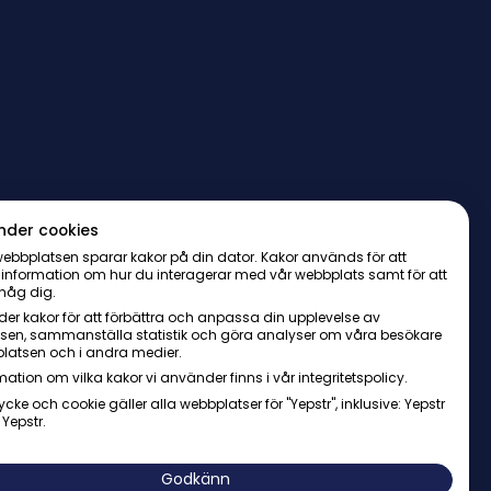
nder cookies
ebbplatsen sparar kakor på din dator. Kakor används för att
 information om hur du interagerar med vår webbplats samt för att
håg dig.
er kakor för att förbättra och anpassa din upplevelse av
sen, sammanställa statistik och göra analyser om våra besökare
latsen och i andra medier.
mation om vilka kakor vi använder finns i vår integritetspolicy.
ycke och cookie gäller alla webbplatser för "Yepstr", inklusive: Yepstr
 Yepstr.
AB・Org. 556997-9817・Arenavägen 39, 121 77 Johanneshov
Godkänn