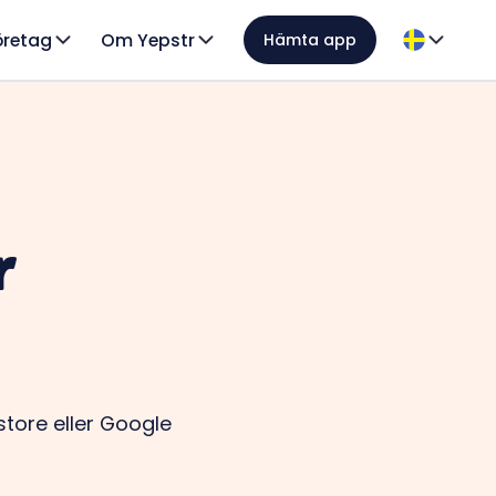
öretag
Om Yepstr
Hämta app
r
ore eller Google