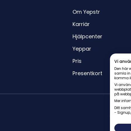
Om Yepstr
Karriär
Hjälpcenter
Yeppar
Pris
Vi anvä
Den här w
Presentkort
samla in
komma i
Vi använd
webbplat
på webbp
Mer infor
Ditt samt
- Signup,
© Yepstr 