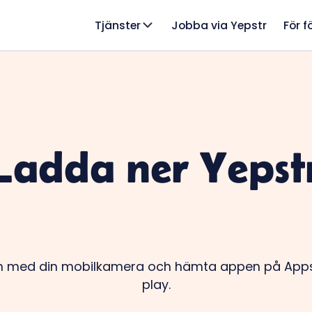
Tjänster
Jobba via Yepstr
För f
Ladda ner Yepst
 med din mobilkamera och hämta appen på Appst
play.