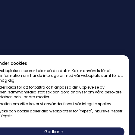
nder cookies
ebbplatsen sparar kakor på din dator. Kakor används för att
 information om hur du interagerar med vår webbplats samt för att
håg dig.
er kakor för att förbättra och anpassa din upplevelse av
sen, sammanställa statistik och göra analyser om våra besökare
latsen och i andra medier.
mation om vilka kakor vi använder finns i vår integritetspolicy.
ycke och cookie gäller alla webbplatser för "Yepstr", inklusive: Yepstr
 Yepstr.
AB・Org. 556997-9817・Arenavägen 39, 121 77 Johanneshov
Godkänn