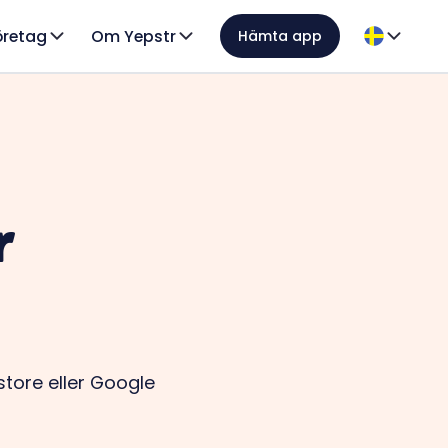
öretag
Om Yepstr
Hämta app
r
ore eller Google