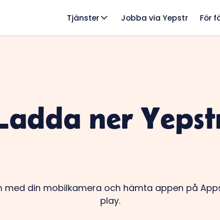
Tjänster
Jobba via Yepstr
För f
Ladda ner Yepst
 med din mobilkamera och hämta appen på Appst
play.