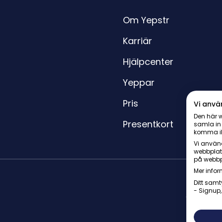
Om Yepstr
Karriär
Hjälpcenter
Yeppar
Pris
Vi anvä
Den här w
Presentkort
samla in
komma i
Vi använd
webbplat
på webbp
Mer infor
Ditt samt
- Signup,
© Yepstr 