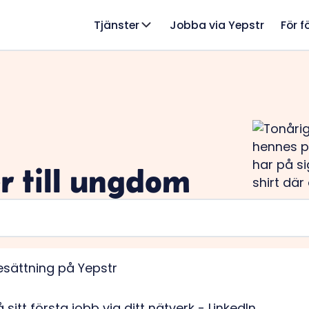
Tjänster
Jobba via Yepstr
För f
r till ungdom
esättning på Yepstr
å sitt första jobb via ditt nätverk - LinkedIn