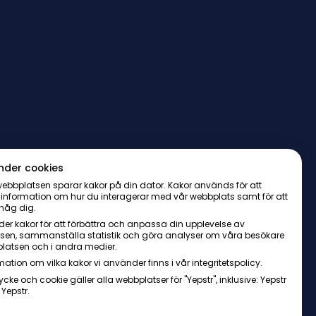
nder cookies
ebbplatsen sparar kakor på din dator. Kakor används för att
 information om hur du interagerar med vår webbplats samt för att
håg dig.
er kakor för att förbättra och anpassa din upplevelse av
sen, sammanställa statistik och göra analyser om våra besökare
latsen och i andra medier.
mation om vilka kakor vi använder finns i vår integritetspolicy.
ycke och cookie gäller alla webbplatser för "Yepstr", inklusive: Yepstr
 Yepstr.
AB・Org. 556997-9817・Arenavägen 39, 121 77 Johanneshov