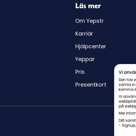
Läs mer
Om Yepstr
Karriär
Hjälpcenter
Yeppar
Pris
Vi anvä
Den här w
Presentkort
samla in
komma i
Vi använd
webbplat
på webbp
Mer infor
Ditt samt
- Signup,
© Yepstr 