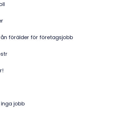
ll
er
n förälder för företagsjobb
str
r!
 inga jobb