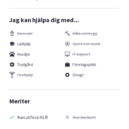
Jag kan hjälpa dig med...
Barnvakt
Måla och bygg
Läxhjälp
Sport och musik
Husdjur
IT support
Trädgård
Företagsjobb
Festhjälp
Övrigt
Meriter
Kan utföra HLR
Har körkort