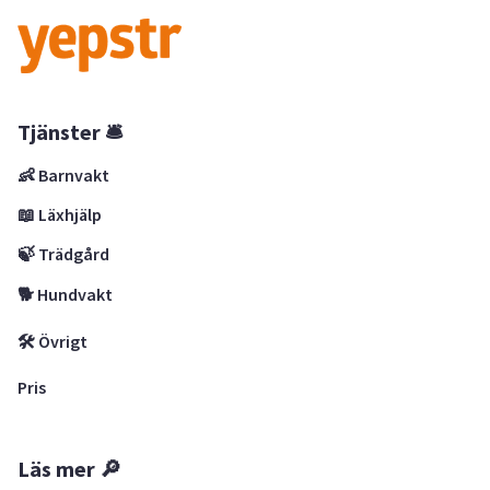
Tjänster 🛎
👶 Barnvakt
📖 Läxhjälp
🍃 Trädgård
🐕 Hundvakt
🛠 Övrigt
Pris
Läs mer 🔎