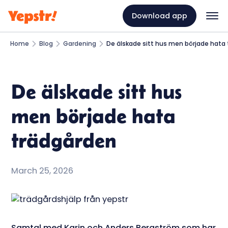
Download app
Home
Blog
Gardening
De älskade sitt hus men började hata
De älskade sitt hus
men började hata
trädgården
March 25, 2026
Samtal med Karin och Anders Bergström som har