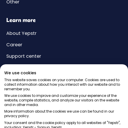
Other
Learn more
About Yepstr
Career
Support center
Yeps
We use cookies
Price
This website saves cookies on your computer. Cookies are used to
collect information about how you interact with our website and to
remember you.
Gift card
We use cookies to improve and customize your experience of the
website, compile statistics, and analyze our visitors on the website
and in other media.
More information about the cookies we use can be found in our
privacy policy.
Your consent and the cookie policy apply to all websites of "Yepstr",
including: Yepstr - Signup, Yepstr.