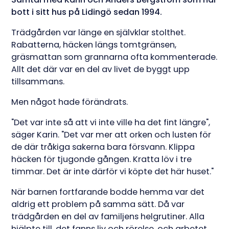
bott i sitt hus på Lidingö sedan 1994.
Trädgården var länge en självklar stolthet.
Rabatterna, häcken längs tomtgränsen,
gräsmattan som grannarna ofta kommenterade.
Allt det där var en del av livet de byggt upp
tillsammans.
Men något hade förändrats.
"Det var inte så att vi inte ville ha det fint längre",
säger Karin. "Det var mer att orken och lusten för
de där tråkiga sakerna bara försvann. Klippa
häcken för tjugonde gången. Kratta löv i tre
timmar. Det är inte därför vi köpte det här huset."
När barnen fortfarande bodde hemma var det
aldrig ett problem på samma sätt. Då var
trädgården en del av familjens helgrutiner. Alla
hjälpte till, det fanns liv och rörelse, och arbetet