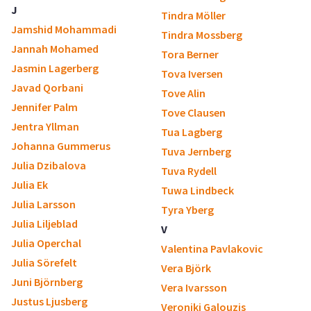
J
Tindra Möller
Jamshid Mohammadi
Tindra Mossberg
Jannah Mohamed
Tora Berner
Jasmin Lagerberg
Tova Iversen
Javad Qorbani
Tove Alin
Jennifer Palm
Tove Clausen
Jentra Yllman
Tua Lagberg
Johanna Gummerus
Tuva Jernberg
Julia Dzibalova
Tuva Rydell
Julia Ek
Tuwa Lindbeck
Julia Larsson
Tyra Yberg
Julia Liljeblad
V
Julia Operchal
Valentina Pavlakovic
Julia Sörefelt
Vera Björk
Juni Björnberg
Vera Ivarsson
Justus Ljusberg
Veroniki Galouzis