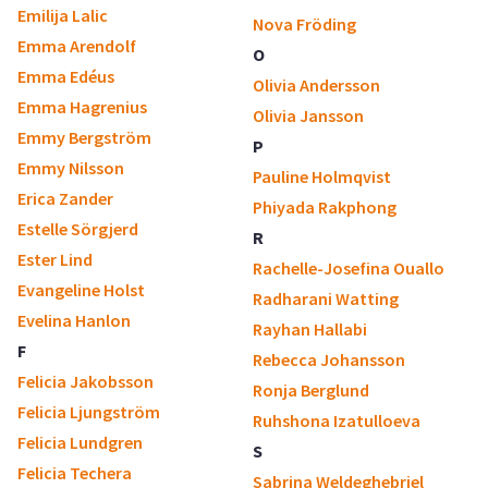
Emilija Lalic
Nova Fröding
Emma Arendolf
O
Emma Edéus
Olivia Andersson
Emma Hagrenius
Olivia Jansson
Emmy Bergström
P
Emmy Nilsson
Pauline Holmqvist
Erica Zander
Phiyada Rakphong
Estelle Sörgjerd
R
Ester Lind
Rachelle-Josefina Ouallo
Evangeline Holst
Radharani Watting
Evelina Hanlon
Rayhan Hallabi
F
Rebecca Johansson
Felicia Jakobsson
Ronja Berglund
Felicia Ljungström
Ruhshona Izatulloeva
Felicia Lundgren
S
Felicia Techera
Sabrina Weldeghebriel