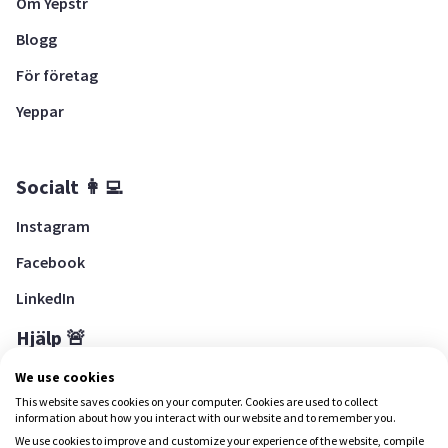
Om Yepstr
Blogg
För företag
Yeppar
Socialt 👩‍💻
Instagram
Facebook
LinkedIn
Hjälp 🚨
Hjälpcenter
We use cookies
This website saves cookies on your computer. Cookies are used to collect
information about how you interact with our website and to remember you.
We use cookies to improve and customize your experience of the website, compile