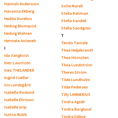
Hannah Andersson
Sofie Marell
Havanna Ekberg
Stella Rahman
Hedda Durelius
Stella Sandell
Hedvig Blomqvist
Stella Sandgren
Hedvig Wahren
T
Hermela Anteneh
Tendo Tamale
I
Thea Heljebrandt
Ida Vängkvist
Thea Hörnsten
Inez Lauritzen
Thea Lundström
Inez THELANDER
Theres Ström
Ingrid Cuellar
Tilde Lundholm
Iris Lundegård
Tilde Pedersen
Isabella Roslund
Tilly LAMNERIUS
Isabelle Ehrsson
Tindra Agnér
Isabelle Grip
Tindra Borglund
Isatou Bobb
Tindra Edling