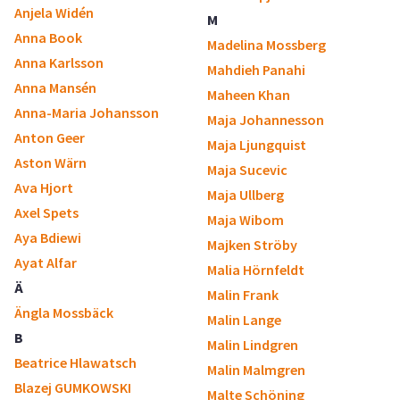
Anjela Widén
M
Anna Book
Madelina Mossberg
Anna Karlsson
Mahdieh Panahi
Anna Mansén
Maheen Khan
Anna-Maria Johansson
Maja Johannesson
Anton Geer
Maja Ljungquist
Aston Wärn
Maja Sucevic
Ava Hjort
Maja Ullberg
Axel Spets
Maja Wibom
Aya Bdiewi
Majken Ströby
Ayat Alfar
Malia Hörnfeldt
Ä
Malin Frank
Ängla Mossbäck
Malin Lange
B
Malin Lindgren
Beatrice Hlawatsch
Malin Malmgren
Blazej GUMKOWSKI
Malte Schöning