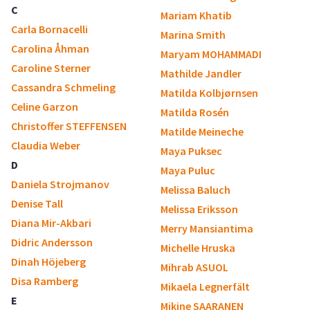
C
Mariam Khatib
Carla Bornacelli
Marina Smith
Carolina Åhman
Maryam MOHAMMADI
Caroline Sterner
Mathilde Jandler
Cassandra Schmeling
Matilda Kolbjørnsen
Celine Garzon
Matilda Rosén
Christoffer STEFFENSEN
Matilde Meineche
Claudia Weber
Maya Puksec
D
Maya Puluc
Daniela Strojmanov
Melissa Baluch
Denise Tall
Melissa Eriksson
Diana Mir-Akbari
Merry Mansiantima
Didric Andersson
Michelle Hruska
Dinah Höjeberg
Mihrab ASUOL
Disa Ramberg
Mikaela Legnerfält
E
Mikine SAARANEN