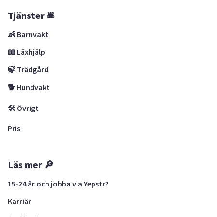
Tjänster 🛎
👶 Barnvakt
📖 Läxhjälp
🍃 Trädgård
🐕 Hundvakt
🛠 Övrigt
Pris
Läs mer 🔎
15-24 år och jobba via Yepstr?
Karriär