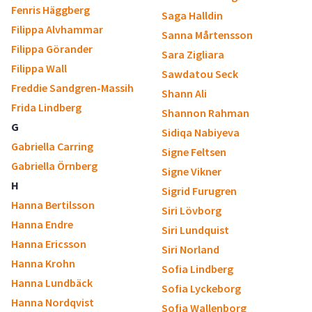
Fenris Häggberg
Saga Halldin
Filippa Alvhammar
Sanna Mårtensson
Filippa Görander
Sara Zigliara
Filippa Wall
Sawdatou Seck
Freddie Sandgren-Massih
Shann Ali
Frida Lindberg
Shannon Rahman
G
Sidiqa Nabiyeva
Gabriella Carring
Signe Feltsen
Gabriella Örnberg
Signe Vikner
H
Sigrid Furugren
Hanna Bertilsson
Siri Lövborg
Hanna Endre
Siri Lundquist
Hanna Ericsson
Siri Norland
Hanna Krohn
Sofia Lindberg
Hanna Lundbäck
Sofia Lyckeborg
Hanna Nordqvist
Sofia Wallenborg