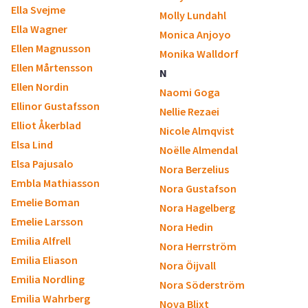
Ella Svejme
Molly Lundahl
Ella Wagner
Monica Anjoyo
Ellen Magnusson
Monika Walldorf
Ellen Mårtensson
N
Ellen Nordin
Naomi Goga
Ellinor Gustafsson
Nellie Rezaei
Elliot Åkerblad
Nicole Almqvist
Elsa Lind
Noëlle Almendal
Elsa Pajusalo
Nora Berzelius
Embla Mathiasson
Nora Gustafson
Emelie Boman
Nora Hagelberg
Emelie Larsson
Nora Hedin
Emilia Alfrell
Nora Herrström
Emilia Eliason
Nora Öijvall
Emilia Nordling
Nora Söderström
Emilia Wahrberg
Nova Blixt