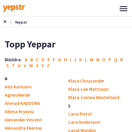
/
Yeppar
Topp Yeppar
Bläddra:
A
B
C
D
E
F
G
H
I
J
K
L
M
N
O
P
Q
R
S
T
U
V
W
X
Y
Z
A
Klara Chruzander
Ada Karlsson
Klara-Lee Mattsson
Agnes Nerde
Klara-Linnea Westerlund
Ahmad KADDORA
L
Albina Kryeziu
Lana Pistol
Alexander Vincent
Lara Andersson
Alexandra Ekerow
Layal Mardini