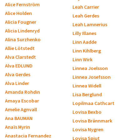
Alice Fernström
Leah Carrier
Alice Holden
Leah Gerdes
Alicia Fougner
Leah Lamnerius
Alicia Lindenryd
Lilly Illanes
Alina Surzhenko
Linn Aadde
Allie Lötstedt
Linn Kihlberg
Alva Clarstedt
Linn Wirk
Alva EDLUND
Linnea Joelsson
Alva Gerdes
Linnea Josefsson
Alva Linder
Linnea Widell
Amanda Rohdin
Lisa Berglund
Amaya Escobar
Lopilmaa Cathcart
Amelie Agnvall
Lovisa Bexbo
Ana BAUMAN
Lovisa Brännmark
Anaïs Myrin
Lovisa Nygren
Anastacia Fernandez
Lovisa Spjut