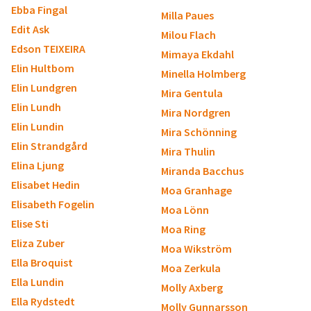
Ebba Fingal
Milla Paues
Edit Ask
Milou Flach
Edson TEIXEIRA
Mimaya Ekdahl
Elin Hultbom
Minella Holmberg
Elin Lundgren
Mira Gentula
Elin Lundh
Mira Nordgren
Elin Lundin
Mira Schönning
Elin Strandgård
Mira Thulin
Elina Ljung
Miranda Bacchus
Elisabet Hedin
Moa Granhage
Elisabeth Fogelin
Moa Lönn
Elise Sti
Moa Ring
Eliza Zuber
Moa Wikström
Ella Broquist
Moa Zerkula
Ella Lundin
Molly Axberg
Ella Rydstedt
Molly Gunnarsson