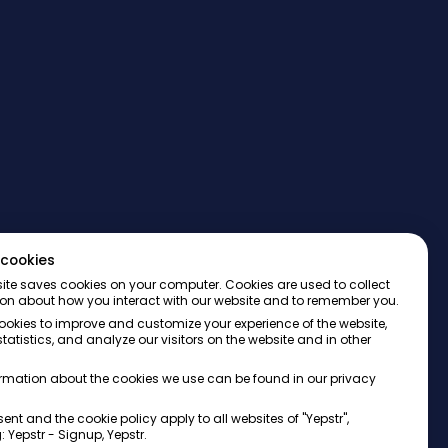
cookies
ite saves cookies on your computer. Cookies are used to collect
on about how you interact with our website and to remember you.
okies to improve and customize your experience of the website,
tatistics, and analyze our visitors on the website and in other
rmation about the cookies we use can be found in our privacy
ent and the cookie policy apply to all websites of "Yepstr",
: Yepstr - Signup, Yepstr.