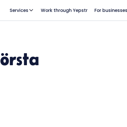
Services
Work through Yepstr
For businesse
första