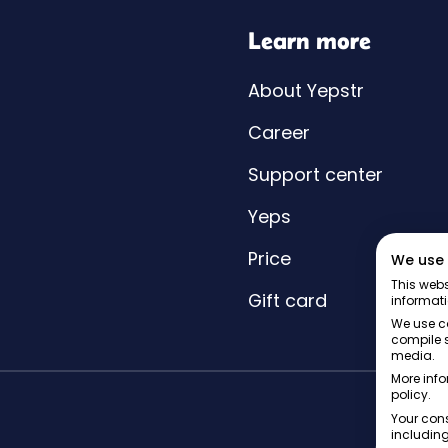
Learn more
About Yepstr
Career
Support center
Yeps
Price
We use 
This webs
Gift card
informati
We use co
compile s
media.
More info
policy.
Your cons
including