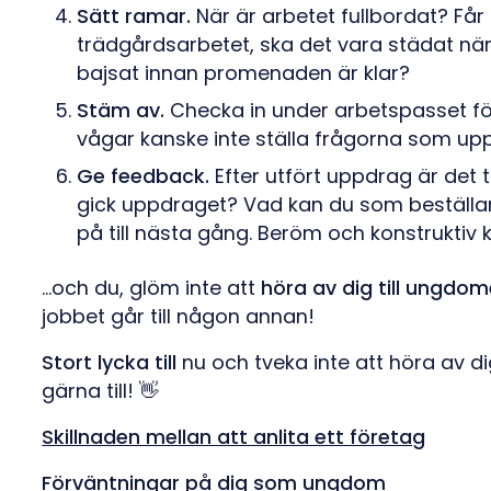
Sätt ramar.
När är arbetet fullbordat? F
trädgårdsarbetet, ska det vara städat nä
bajsat innan promenaden är klar?
Stäm av.
Checka in under arbetspasset för
vågar kanske inte ställa frågorna som upp
Ge feedback.
Efter utfört uppdrag är det 
gick uppdraget? Vad kan du som beställa
på till nästa gång. Beröm och konstruktiv kr
...och du, glöm inte att
höra av dig till ungdo
jobbet går till någon annan!
Stort lycka till
nu och tveka inte att höra av dig 
gärna till! 👋
Skillnaden mellan att anlita ett företag
Förväntningar på dig som ungdom