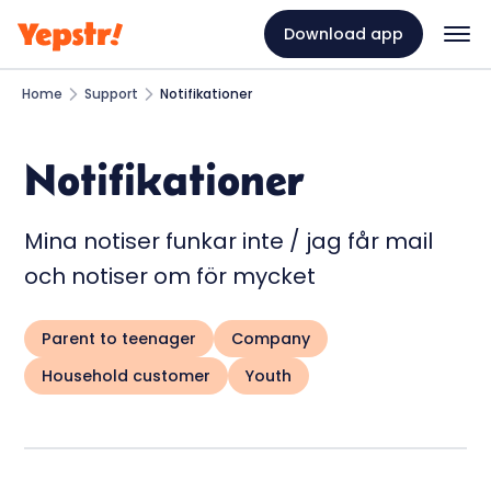
Download app
Home
Support
Notifikationer
Notifikationer
Mina notiser funkar inte / jag får mail
och notiser om för mycket
Parent to teenager
Company
Household customer
Youth