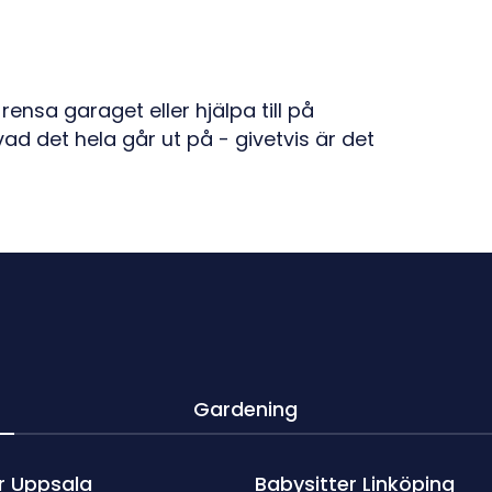
rensa garaget eller hjälpa till på
ad det hela går ut på - givetvis är det
Gardening
r Uppsala
Babysitter Linköping