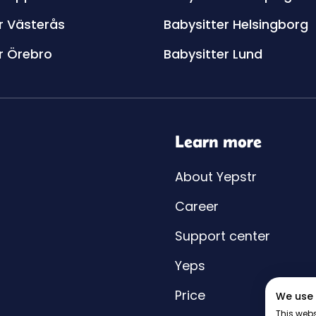
r Västerås
Babysitter Helsingborg
r Örebro
Babysitter Lund
Learn more
About Yepstr
Career
Support center
Yeps
Price
We use 
This webs