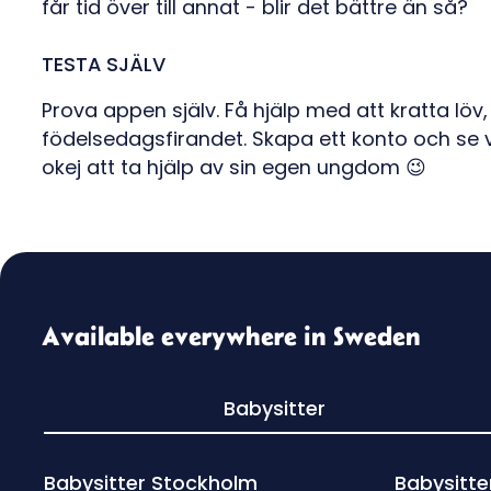
får tid över till annat - blir det bättre än så?
TESTA SJÄLV
Prova appen själv. Få hjälp med att kratta löv, 
födelsedagsfirandet. Skapa ett konto och se v
okej att ta hjälp av sin egen ungdom 😉
Available everywhere in Sweden
Babysitter
Babysitter Stockholm
Babysitte