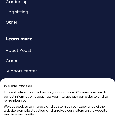
Gardening
Dog sitting
Other
Learn more
About Yepstr
Career
Support center
Yeps
We use cookies
Price
This website saves cookies on your computer. Cookies are used to
collect information about how you interact with our website and to
remember you.
Gift card
We use cookies to improve and customize your experience of the
website, compile statistics, and analyze our visitors on the website
and in other media.