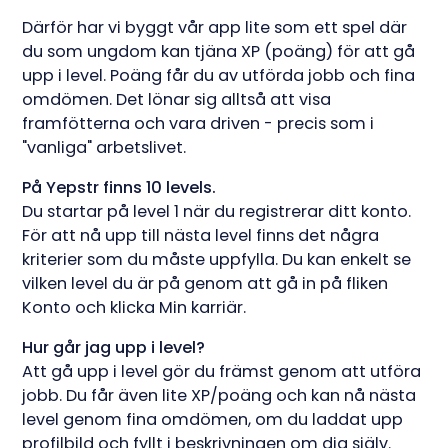
Därför har vi byggt vår app lite som ett spel där
du som ungdom kan tjäna XP (poäng) för att gå
upp i level. Poäng får du av utförda jobb och fina
omdömen. Det lönar sig alltså att visa
framfötterna och vara driven - precis som i
"vanliga" arbetslivet.
På Yepstr finns 10 levels.
Du startar på level 1 när du registrerar ditt konto.
För att nå upp till nästa level finns det några
kriterier som du måste uppfylla. Du kan enkelt se
vilken level du är på genom att gå in på fliken
Konto och klicka Min karriär.
Hur går jag upp i level?
Att gå upp i level gör du främst genom att utföra
jobb. Du får även lite XP/poäng och kan nå nästa
level genom fina omdömen, om du laddat upp
profilbild och fyllt i beskrivningen om dig själv.