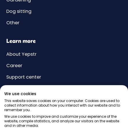
Dog sitting
Other
Learn more
About Yepstr
Career
Support center
Yeps
We use cookies
Price
This website saves cookies on your computer. Cookies are used to
collect information about how you interact with our website and to
remember you.
Gift card
We use cookies to improve and customize your experience of the
website, compile statistics, and analyze our visitors on the website
and in other media.