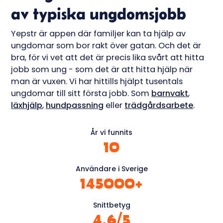
av typiska ungdomsjobb
Yepstr är appen där familjer kan ta hjälp av
ungdomar som bor rakt över gatan. Och det är
bra, för vi vet att det är precis lika svårt att hitta
jobb som ung - som det är att hitta hjälp när
man är vuxen. Vi har hittills hjälpt tusentals
ungdomar till sitt första jobb. Som
barnvakt
,
läxhjälp
,
hundpassning
eller
trädgårdsarbete
.
År vi funnits
10
Användare i Sverige
145000
+
Snittbetyg
4.6
/5