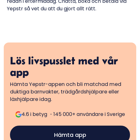
redan i eftermiddag. Chatta, boka och betala via
Yepstr så vet du att du gjort allt rätt.
Lös livspusslet med vår
app
Hämta Yepstr-appen och bli matchad med
duktiga barnvakter, trädgårdshjälpare eller
läxhjälpare idag.
4.6 i betyg ・145 000+ användare i Sverige
Hämta app