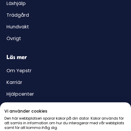
Läxhjälp
Trädgård
Hundvakt
Övrigt
Läs mer
Om Yepstr
Karriär
Hjälpcenter
Yeppar
Vi använder cookies
Pris
Den här webbplatsen sparar kakor på din dator. Kakor används för
att samla in information om hur du interagerar med vår webbplats
samt för att komma ihåg dig.
Presentkort