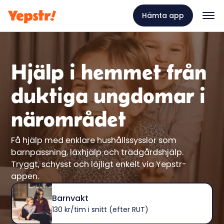
Hämta app
Hjälp i hemmet från
duktiga ungdomar i
närområdet
Få hjälp med enklare hushållssysslor som
barnpassning, läxhjälp och trädgårdshjälp.
Tryggt, schysst och löjligt enkelt via Yepstr-
appen.
Barnvakt
130 kr/tim i snitt (efter RUT)