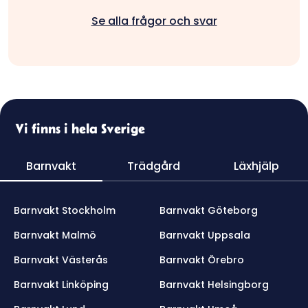
vår app och det är helt gratis!
Eller din Chihuahua, Sankt Bernhard eller
Se alla frågor och svar
Schäfer. Men! Viktigt att alltid tydlig med
just din hunds behov och temperament så
att hundvakten har koll.
Vi finns i hela Sverige
Barnvakt
Trädgård
Läxhjälp
Barnvakt Stockholm
Barnvakt Göteborg
Barnvakt Malmö
Barnvakt Uppsala
Barnvakt Västerås
Barnvakt Örebro
Barnvakt Linköping
Barnvakt Helsingborg