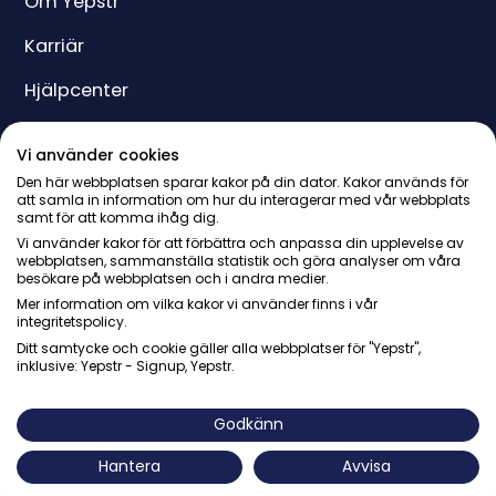
Om Yepstr
Karriär
Hjälpcenter
Yeppar
Vi använder cookies
Pris
Den här webbplatsen sparar kakor på din dator. Kakor används för
att samla in information om hur du interagerar med vår webbplats
samt för att komma ihåg dig.
Presentkort
Vi använder kakor för att förbättra och anpassa din upplevelse av
webbplatsen, sammanställa statistik och göra analyser om våra
besökare på webbplatsen och i andra medier.
Mer information om vilka kakor vi använder finns i vår
integritetspolicy.
Ditt samtycke och cookie gäller alla webbplatser för "Yepstr",
inklusive: Yepstr - Signup, Yepstr.
© Yepstr AB・Org. 556997-9817・Arenavägen 39, 121 77
Johanneshov
Godkänn
Hantera
Avvisa