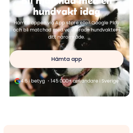
Bli matchad med en
hundvakt idag
Hämta appen via App store eller Google Play
och bli matchad med verifierade hundvakter i
ditt närområde.
Hämta app
4.6 i betyg ・145 000+ användare i Sverige