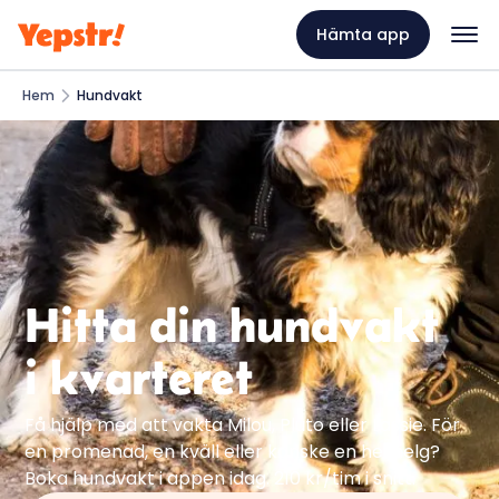
Hämta app
Hem
Hundvakt
Hitta din hundvakt
i kvarteret
Få hjälp med att vakta Milou, Pluto eller Lassie. För
en promenad, en kväll eller kanske en hel helg?
Boka hundvakt i appen idag. 210 kr/tim i snitt.