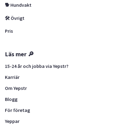
🐕 Hundvakt
🛠 Övrigt
Pris
Läs mer 🔎
15-24 år och jobba via Yepstr?
Karriär
Om Yepstr
Blogg
För företag
Yeppar