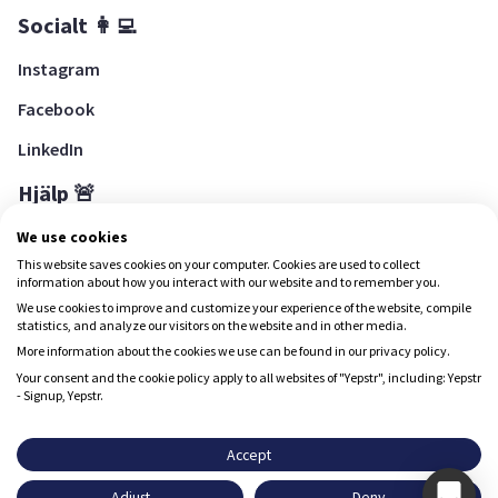
Socialt 👩‍💻
Instagram
Facebook
LinkedIn
Hjälp 🚨
Hjälpcenter
We use cookies
This website saves cookies on your computer. Cookies are used to collect
information about how you interact with our website and to remember you.
We use cookies to improve and customize your experience of the website, compile
Ladda ned Yepstr
statistics, and analyze our visitors on the website and in other media.
More information about the cookies we use can be found in our privacy policy.
Ladda ned Yepstr
Your consent and the cookie policy apply to all websites of "Yepstr", including: Yepstr
- Signup, Yepstr.
Yepstr använder cookies (kakor) för att ge dig en bättre
upplevelse.
Accept
Yepstr AB • Org. 556997-9817 • Skeppsbron 28, 111 30
Adjust
Deny