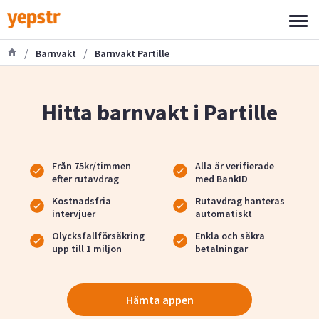
/
/
Barnvakt
Barnvakt Partille
Hitta barnvakt i Partille
Från 75kr/timmen
Alla är verifierade
efter rutavdrag
med BankID
Kostnadsfria
Rutavdrag hanteras
intervjuer
automatiskt
Olycksfallförsäkring
Enkla och säkra
upp till 1 miljon
betalningar
Hämta appen