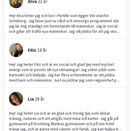
Alva
21
år
Hej! Alva heter jag och bor i Partille som ligger lite utanför
Göteborg. Jag läser just nu vård och omsorgs programmet där
jag lär mig ständigt om bemötande till människor. Jag är social
och gillar att träffa nya människor. Jag vill jobba för att jag ska
kunna få möjligheten att göra saker som är viktiga för mig. En
stor del av mig är att jag dansar på fritiden och sparar pengar
för att kunna lära mig mer. Jag lägger mycket av min fritid på
Filiz
19
år
vänner och familj. Samt skolan för att kunna bli en bra
undersköterska i framtiden. Jag kan hjälpa till med det flesta
jobben. Det är pågrund av att jag är målinriktad och vill alltid göra
Hej! Jag heter Filiz och är en social och glad tjej med mycket
mitt bästa! Jag har själv en katt och kan hjälpa till med husdjur.
energi som är positiv till nya utmaningar! Jag söker jobb som
Jag kan även hjälpa till med både trädgårdsarbete och
barnvakt och läxhjälp. Jag har flera erfarenheter av att jobba
barnpassning. Vill ni veta mer om mig så är det bara och höra av
med barn och människor. Just nu jobbar jag som regionchef på
er! Jag är alltid öppen för utmaningar!
Ung Omsorg, som är ett företag som gör aktiviteter med äldre
på äldreboenden runt om i Sverige. Tidigare jobbade jag som
teameledare för en Ung Omsrog grupp på Furulunds
Lia
18
år
äldreboende i över ett 1,5 år, vilket jag trivdes otroligt bra med!
I somras sommarjobbade jag på en fritidsklubben och jag har
även praktiserat på både förskola och skola och fått mycket
Hej! Jag heter Lia och är en glad och trevlig tjej som älskar
god beröm från både personal, föräldrar och barn. Jag har även
träning, naturen och att umgås med mina två katter. Jag går på
passat grannbarn och familjekompisar och älskar alltid att vara
gymnasiet på Drottning Blankas gymnasium och på min fritid
med barn! Jag har också bra betyg och kan därför även hjälpa till
tränar jag, och är gärna med vänner och familj. Jag kan hjälpa till