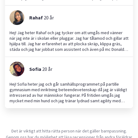
med läxor! Hör av er för mer information så hörs vi! Med vänliga
med mycket, till exempel butiksjobb, barnpassning, passa
hälsningar, Filiz ☺️
husdjur, arbete i restaurang och café samt trädgårdsarbete. Ni
kan anlita mig eftersom jag är social, ansvarstagande och
Rahaf
20
år
pålitlig. Jag har tidigare praktiserat i butik och på hunddagis och
har sommarjobbat inom trädgård. Jag ser fram emot att hjälpa
er!
Hej! Jag heter Rahaf och jag tycker om att umgås med vänner
när jag inte är i skolan eller pluggar. Jag har tålamod och gillar att
hjälpa till. Jag har erfarenhet av att plocka skräp, klippa gräs,
städa och jag har jobbat som assistent och även på mc Donalds .
Jag tycker om att se resultatet av mitt arbete och att göra
vardagen enklare för andra.
Sofia
20
år
Hej! Sofia heter jag och går samhällsprogrammet på partille
gymnasium med inriktning beteendevetenskap då jag är väldigt
intresserad av hur människor fungerar. På fritiden umgås jag
mycket med min hund och jag tränar lydnad samt agility med
den. Jag håller även på med musik och pluggar. Jag söker något
extra jobb jag kan hjälpa till med t.ex hundrastning/passning (
detta en gång mitt på dagen och sen på eftermiddagen ) ,
barnvakt, hushållssysslor och läxhjälp. Jag är flexibel,noggrann,
erfaren och mogen.
Det är viktigt att hitta rätta person när det gäller barnpassning.
Genom oss har du möjlighet att läsa recensioner från andra föräldrar