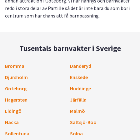
annan attraktion i Göteborg. Vi har nannys och barnvakter
redo i stora delar av Partille så det är inte bara du som bor i
centrum som har chans att få barnpassning.
Tusentals barnvakter i Sverige
Bromma
Danderyd
Djursholm
Enskede
Göteborg
Huddinge
Hägersten
Järfälla
Lidingö
Malmö
Nacka
Saltsjö-Boo
Sollentuna
Solna