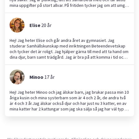
mina uppgifter på stort allvar. På fritiden tycker jag om att umgås
med familj och vänner. Jag har erfarenhet av att ta hand om barn
genom att ha passat min systers barn och min grannes barn,
vilket har lärt mig att vara tålmodig, ansvarstagande och lyhörd.
Elise
20
år
Jag hjälper gärna till med barnpassning, läxhjälp eller andra
uppgifter i hemmet och ser fram emot att bidra med trygghet
och engagemang.
Hej! Jag heter Elise och går andra året av gymnasiet. Jag
studerar Samhällskunskap med inriktningen Beteendevetskap
och tycker det är roligt. Jag hjälper gärna till med att ta hand om
dina djur, barn samt trädgård. Jag är bra på att komma i tid och
hålla flera bollar i luften. Jag ser fram emot att kunna vara till
hjälp!
Minoo
17
år
Hej! Jag heter Minoo och jag älskar barn, jag brukar passa min 10
åriga kusin och mina systerbarn som är 4 och 2 år, de andra två
är 4 och 3 år.Jag älskar också djur och har just nu 3 katter, en av
mina katter har 2 kattungar som jag ska sälja så jag har väl typ 5
katter igentligen😅. Jag har en stor hund som var gatuhund
innan så jag kan hantera hundar som kanske har lite problem
med att lita på människor, att gå ut med stora hundar är inga
problem heller!