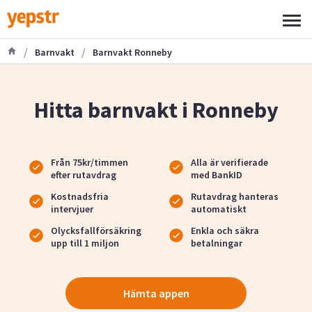
/
/
Barnvakt
Barnvakt Ronneby
Hitta barnvakt i Ronneby
Från 75kr/timmen
Alla är verifierade
efter rutavdrag
med BankID
Kostnadsfria
Rutavdrag hanteras
intervjuer
automatiskt
Olycksfallförsäkring
Enkla och säkra
upp till 1 miljon
betalningar
Hämta appen