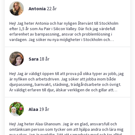
Antonia
22
år
Hej! Jag heter Antonia och har nyligen återvänt till Stockholm
efter 1,5 år som Au Pair i Silicon Valley. Där fick jag värdefull
erfarenhet av barnpassning, ansvar och problemlösning i
vardagen. Jag söker nu nya möjligheter i Stockholm och
erbjuder trygg och erfaren barnpassning samt hjälp i hemmet.
Jag talar flytande engelska och svenska, vilket passar perfekt
för familjer eller arbetsplatser som värdesätter tvåspråkighet.
Sara
18
år
Genom tidigare arbete i restaurang- och butiksmiljö har jag
utvecklat en stark servicekänsla och lärt mig hantera stressiga
situationer på ett lugnt och professionellt sätt. Jag tänker alltid
Hej! Jag är väldigt öppen till att prova på olika typer av jobb, jag
framåt, hittar snabba lösningar och sprider positiv energi. Mitt
är nyfiken och arbetsdriven. Jag söker att jobba inom både
mål är att skapa trygghet, ordning och ett gott klimat – oavsett
djurpassning, barnvakt, städning, trädgårdsarbete och övrigt.
om det gäller barnpassning, service eller arbete i team. Hör
Är väldigt erfaren till djur, älskar verkligen de och gillar att
gärna av er, så bokar vi in ett möte för att se hur jag kan bidra
tillbringa tid med dem (har dessutom en katt). Jag är inte lika
hos er!
erfaren med barn men har tidigare jobbat på en förskola i
Ronneby och har alltid gillat att umgås med de. Har aldrig
Alaa
19
år
tidigare haft YEPSTR och är villig att prova på det och hjälpa till!
Jag tycker att både trädgårdsarbete och städning är rätt så kul
och hade jättegärna velat arbeta med det. er besked☺️
Hej! Jag heter Alaa Ghanoum. Jag är en glad, ansvarsfull och
omtänksam person som tycker om att hjälpa andra och lära mig
nya saker. Jag är punktlig, lätt att samarbeta med och tar alltid