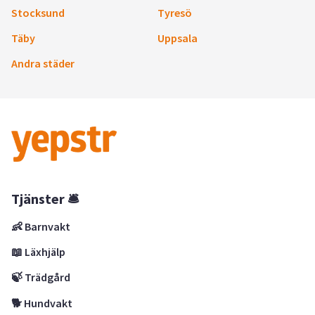
Stocksund
Tyresö
Täby
Uppsala
Andra städer
Tjänster 🛎
👶 Barnvakt
📖 Läxhjälp
🍃 Trädgård
🐕 Hundvakt