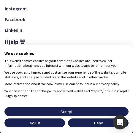
Instagram
Facebook
LinkedIn
Hjälp 🚨
Hjälpcenter
We use cookies
This website saves cookies on your computer. Cookies are used to collect
information about how you interact with our website and to remember you.
We use cookies to improve and customize your experience of the website, compile
Ladda ned Yepstr
statistics, and analyze our visitors on the website and in other media.
More information about the cookies we use can be found in our privacy policy.
Ladda ned Yepstr
Your consent and the cookie policy apply to all websites of "Yepstr", including: Yepstr
- Signup, Yepstr.
Yepstr använder cookies (kakor) för att ge dig en bättre
upplevelse.
Accept
Yepstr AB • Org. 556997-9817 • Skeppsbron 28, 111 30
Adjust
Deny
Stockholm
Godkänn