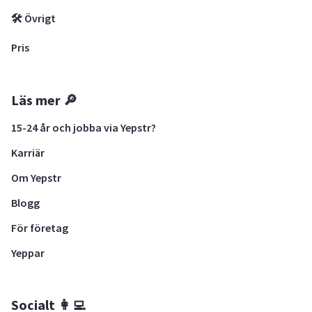
🛠 Övrigt
Pris
Läs mer 🔎
15-24 år och jobba via Yepstr?
Karriär
Om Yepstr
Blogg
För företag
Yeppar
Socialt 👩‍💻