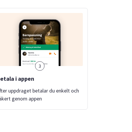
3
etala i appen
fter uppdraget betalar du enkelt och
äkert genom appen