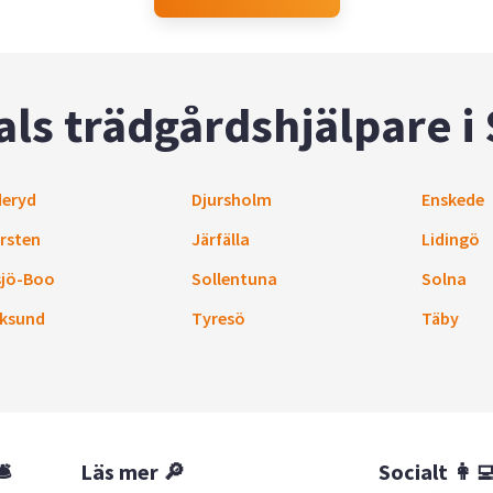
ls trädgårdshjälpare i
eryd
Djursholm
Enskede
rsten
Järfälla
Lidingö
sjö-Boo
Sollentuna
Solna
ksund
Tyresö
Täby
🛎
Läs mer 🔎
Socialt 👩‍