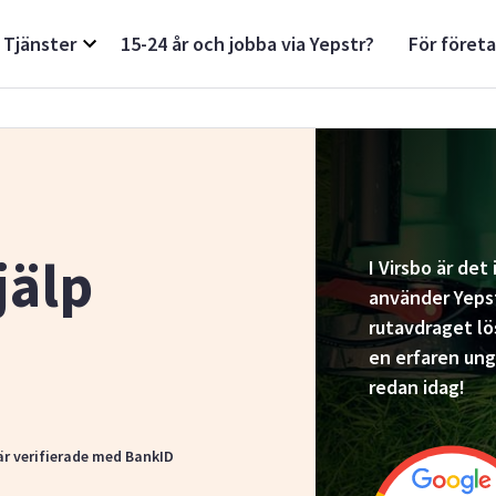
Tjänster
15-24 år och jobba via Yepstr?
För föret
jälp
I Virsbo är de
använder Yepst
rutavdraget lös
en erfaren ung
redan idag!
är verifierade med BankID