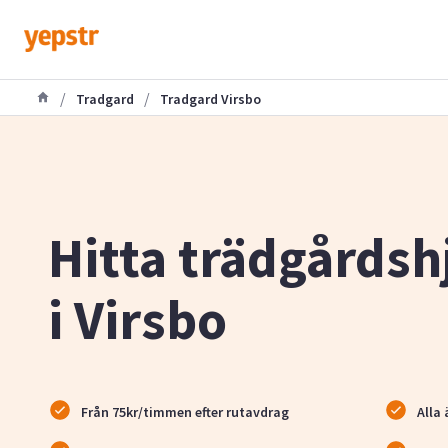
/
/
Tradgard
Tradgard Virsbo
Hitta trädgårdsh
i Virsbo
Från 75kr/timmen efter rutavdrag
Alla 