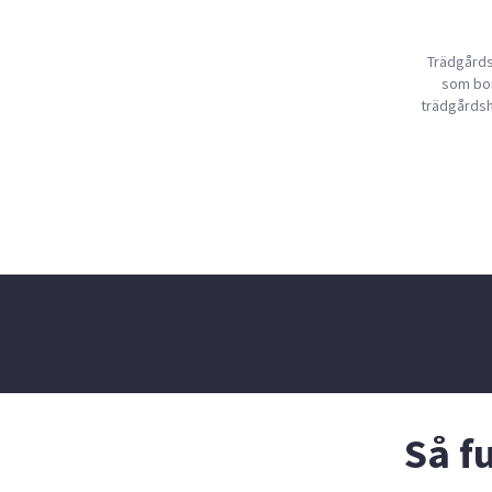
Trädgårds
som bor
trädgårdsh
Så f