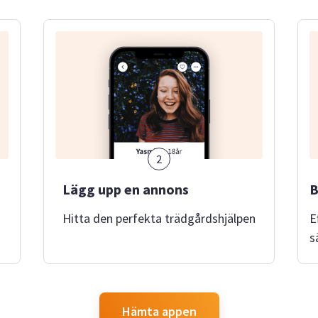
2
Lägg upp en annons
B
Hitta den perfekta trädgårdshjälpen
E
s
Hämta appen