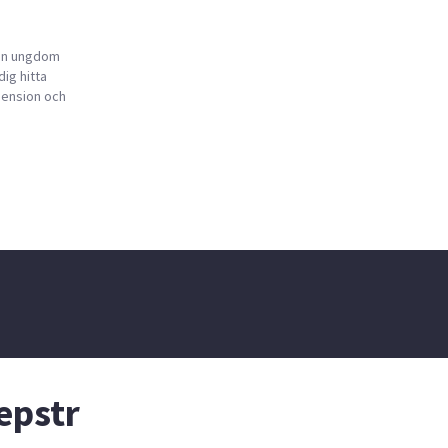
 en ungdom
ig hitta
pension och
epstr