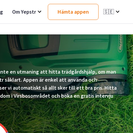
ag
Om Yepstr
Hämta appen
🇸🇪
t inte en utmaning att hitta trädgårdshjälp, om man
r såklart. Appen är enkel att använda och
er vi automatiskt så allt sker till ett bra pris. Hitta
dom i Virsbosområdet och boka en gratis intervju