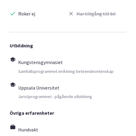
Röker ej
Har tillgång till bil
Utbildning
Kungstensgymnasiet
Samhällsprogrammet inriktning beteendevetenskap
Uppsala Universitet
Juristprogrammet - pågående utbildning
Övriga erfarenheter
Hundvakt