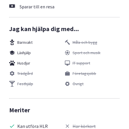
Sparar till en resa
Jag kan hjälpa dig med...
Barnvakt
Måla och bygg
Läxhjälp
Sport och musik
Husdjur
IT support
Trädgård
Företagsjobb
Festhjälp
Övrigt
Meriter
Kan utföra HLR
Har körkort