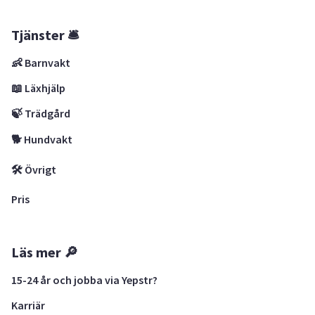
Tjänster 🛎
👶 Barnvakt
📖 Läxhjälp
🍃 Trädgård
🐕 Hundvakt
🛠 Övrigt
Pris
Läs mer 🔎
15-24 år och jobba via Yepstr?
Karriär