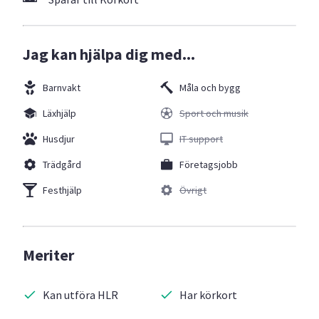
Jag kan hjälpa dig med...
Barnvakt
Måla och bygg
Läxhjälp
Sport och musik
Husdjur
IT support
Trädgård
Företagsjobb
Festhjälp
Övrigt
Meriter
Kan utföra HLR
Har körkort