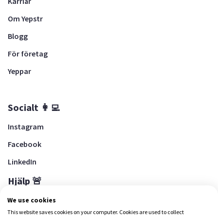
Karriär
Om Yepstr
Blogg
För företag
Yeppar
Socialt 👩‍💻
Instagram
Facebook
LinkedIn
Hjälp 🚨
Hjälpcenter
We use cookies
This website saves cookies on your computer. Cookies are used to collect