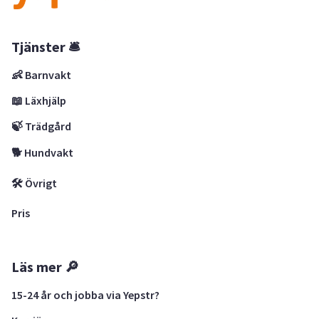
Tjänster 🛎
👶 Barnvakt
📖 Läxhjälp
🍃 Trädgård
🐕 Hundvakt
🛠 Övrigt
Pris
Läs mer 🔎
15-24 år och jobba via Yepstr?