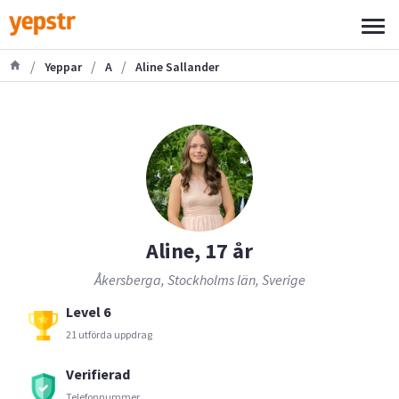
/
/
/
Yeppar
A
Aline Sallander
Aline, 17 år
Åkersberga, Stockholms län, Sverige
Level 6
21 utförda uppdrag
Verifierad
Telefonnummer