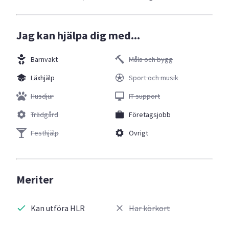
Jag kan hjälpa dig med...
Barnvakt
Måla och bygg
Läxhjälp
Sport och musik
Husdjur
IT support
Trädgård
Företagsjobb
Festhjälp
Övrigt
Meriter
Kan utföra HLR
Har körkort