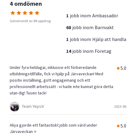
4 omdömen
1
jobb inom
Ambassadör
Genomsnitt av 84 uppdrag
68
jobb inom
Barnvakt
1
jobb inom
Hjälp att handla
14
jobb inom
Företag
Under fyra heldagar, inklusive ett förberedande
5.0
utbildningstillfälle, fick vi hjälp på Järvaveckan! Med
positiv inställning, gott engagemang och ett
professionellt arbetssätt - vi hade inte kunnat göra detta
utan dig! Tusen tack!
Team Yepstr
2023-06
Aliya gjorde ett fantastiskt jobb som värd under
5.0
Järvaveckan ⭐️