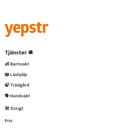
Tjänster 🛎
👶 Barnvakt
📖 Läxhjälp
🍃 Trädgård
🐕 Hundvakt
🛠 Övrigt
Pris