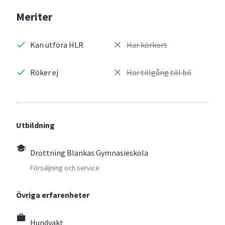
Meriter
Kan utföra HLR
Har körkort
Röker ej
Har tillgång till bil
Utbildning
Drottning Blankas Gymnasieskola
Försäljning och service
Övriga erfarenheter
Hundvakt