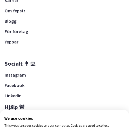
Karriär
Om Yepstr
Blogg
För företag
Yeppar
Socialt 👩‍💻
Instagram
Facebook
LinkedIn
Hjälp 🚨
Hjälpcenter
We use cookies
This website saves cookies on your computer. Cookies are used to collect