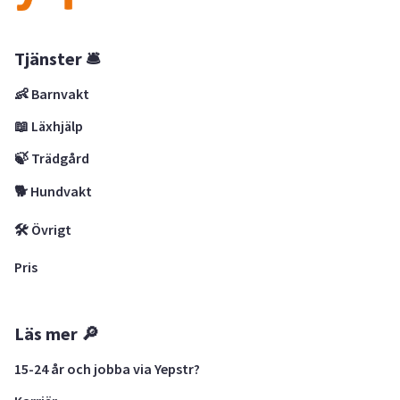
Tjänster 🛎
👶 Barnvakt
📖 Läxhjälp
🍃 Trädgård
🐕 Hundvakt
🛠 Övrigt
Pris
Läs mer 🔎
15-24 år och jobba via Yepstr?