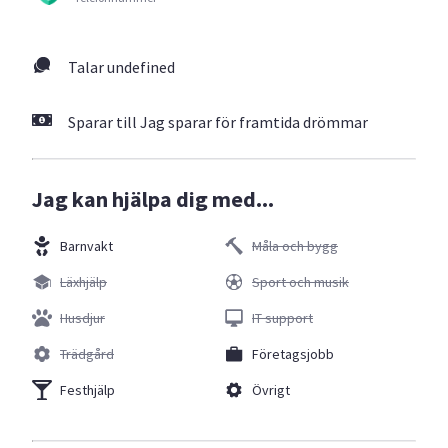
Talar undefined
Sparar till Jag sparar för framtida drömmar
Jag kan hjälpa dig med...
Barnvakt
Måla och bygg
Läxhjälp
Sport och musik
Husdjur
IT support
Trädgård
Företagsjobb
Festhjälp
Övrigt