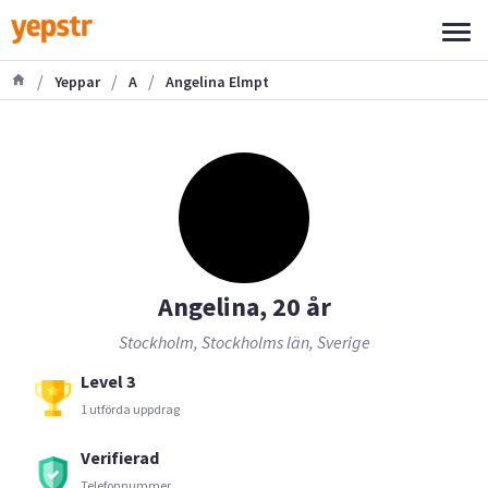
/
/
/
Yeppar
A
Angelina Elmpt
Angelina, 20 år
Stockholm, Stockholms län, Sverige
Level 3
1 utförda uppdrag
Verifierad
Telefonnummer