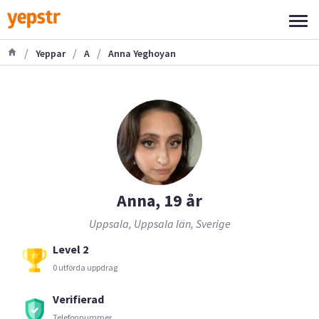
/
/
/
Yeppar
A
Anna Yeghoyan
Anna, 19 år
Uppsala, Uppsala län, Sverige
Level 2
0 utförda uppdrag
Verifierad
Telefonnummer