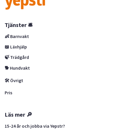
Tjänster 🛎
👶 Barnvakt
📖 Läxhjälp
🍃 Trädgård
🐕 Hundvakt
🛠 Övrigt
Pris
Läs mer 🔎
15-24 år och jobba via Yepstr?