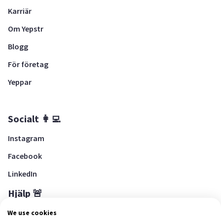
Karriär
Om Yepstr
Blogg
För företag
Yeppar
Socialt 👩‍💻
Instagram
Facebook
LinkedIn
Hjälp 🚨
Hjälpcenter
We use cookies