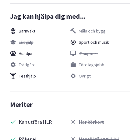
Jag kan hjälpa dig med...
Barnvakt
Måla och bygg
Läxhjälp
Sport och musik
Husdjur
IT support
Trädgård
Företagsjobb
Festhjälp
Övrigt
Meriter
Kan utföra HLR
Har körkort
Röker ej
Har tillgång till bil