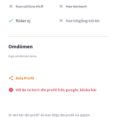
Kan utföra HLR
Har körkort
Röker ej
Har tillgång till bil
Omdömen
Inga omdömen ännu
Dela Profil
Vill du ta bort din profil från google, klicka här
Är det här din profil? Du kan dölja din profil via appen