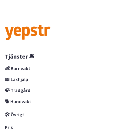
Tjänster 🛎
👶 Barnvakt
📖 Läxhjälp
🍃 Trädgård
🐕 Hundvakt
🛠 Övrigt
Pris