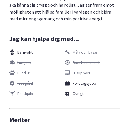
ska känna sig trygga och ha roligt. Jag ser fram emot
möjligheten att hjälpa familjer i vardagen och bidra
med mitt engagemang och min positiva energi.
Jag kan hjälpa dig med...
Barnvakt
Måla och bygg
Läxhjälp
Sport och musik
Husdjur
IT support
Trädgård
Företagsjobb
Festhjälp
Övrigt
Meriter