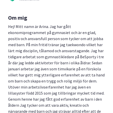
Om mig
Hej! Mitt namn är Arina. Jag har gått
ekonomiprogrammet på gymnasiet och är en glad,
positiv och ansvarsfull person som tycker om att jobba
med barn. På min fritid tränar jag taekwondo vilket har
lärt mig disciplin, tålamod och ansvarstagande. Jag har
tidigare arbetat som gymnastikledare på BeSporty i tre
år där jag ledde aktiviteter för barn i olika åldrar. Sedan
januari arbetar jag även som timvikarie på en förskola
vilket har gett mig ytterligare erfarenhet av att ta hand
om barn och skapa en trygg och rolig miljö för dem.
Utöver min arbetslivserfarenhet har jag även en
lillasyster född 2015 som jag tillbringar mycket tid med.
Genom henne har jag fått god erfarenhet av barn i den
åldern Jag tycker om att vara aktiv, kreativ och
närvarande med barn och jag strävar alltid efter att de