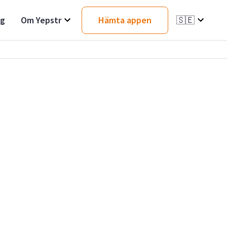
ag
Om Yepstr
Hämta appen
🇸🇪