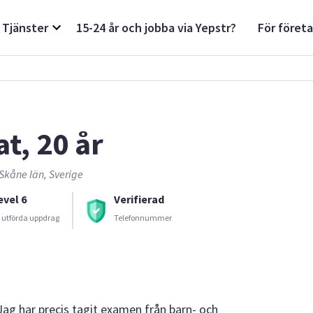
Tjänster
15-24 år och jobba via Yepstr?
För föret
at, 20 år
Skåne län, Sverige
evel 6
Verifierad
 utförda uppdrag
Telefonnummer
Jag har precis tagit examen från barn- och