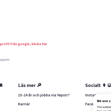
 profil från google, klicka här
a appen
🛎
Läs mer 🔎
Socialt 👩‍
15-24 år och jobba via Yepstr?
Instagram
We use 
Karriär
Facebook
This websit
how you in