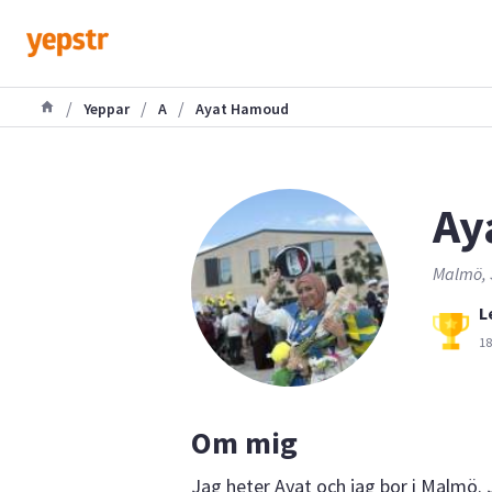
/
/
/
Yeppar
A
Ayat Hamoud
Ay
Malmö, 
L
18
Om mig
Jag heter Ayat och jag bor i Malmö. 