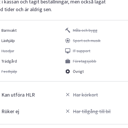
t i kassan och tagit beställningar, men också lagat
tider och är aldrig sen.
Barnvakt
Måla och bygg
Läxhjälp
Sport och musik
Husdjur
IT support
Trädgård
Företagsjobb
Festhjälp
Övrigt
Kan utföra HLR
Har körkort
Röker ej
Har tillgång till bil