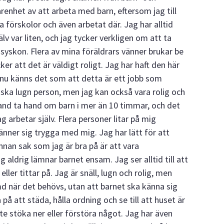
renhet av att arbeta med barn, eftersom jag till
a förskolor och även arbetat där. Jag har alltid
lv var liten, och jag tycker verkligen om att ta
yskon. Flera av mina föräldrars vänner brukar be
er att det är väldigt roligt. Jag har haft den här
 nu känns det som att detta är ett jobb som
nska lugn person, men jag kan också vara rolig och
and ta hand om barn i mer än 10 timmar, och det
ag arbetar själv. Flera personer litar på mig
änner sig trygga med mig. Jag har lätt för att
nnan sak som jag är bra på är att vara
aldrig lämnar barnet ensam. Jag ser alltid till att
ller tittar på. Jag är snäll, lugn och rolig, men
d när det behövs, utan att barnet ska känna sig
 på att städa, hålla ordning och se till att huset är
 inte stöka ner eller förstöra något. Jag har även