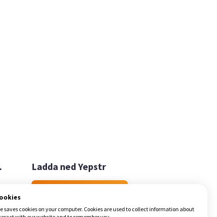

Ladda ned Yepstr
Ladda ned Yepstr
cookies
e saves cookies on your computer. Cookies are used to collect information about
teract with our website and to remember you.