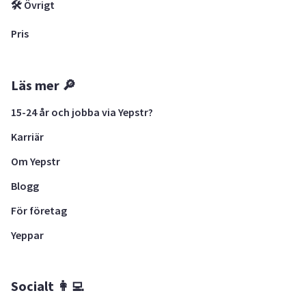
🛠 Övrigt
Pris
Läs mer 🔎
15-24 år och jobba via Yepstr?
Karriär
Om Yepstr
Blogg
För företag
Yeppar
Socialt 👩‍💻