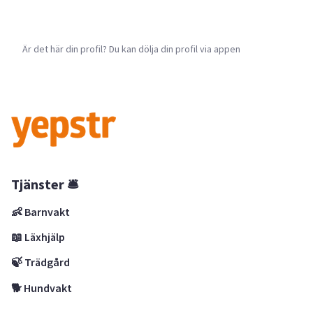
Är det här din profil? Du kan dölja din profil via appen
Tjänster 🛎
👶 Barnvakt
📖 Läxhjälp
🍃 Trädgård
🐕 Hundvakt