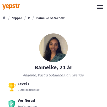
/
/
/
Yeppar
B
Bamelke Getachew
Bamelke, 21 år
Angered, Västra Götalands län, Sverige
Level 1
0 utförda uppdrag
Verifierad
Telefonnummer