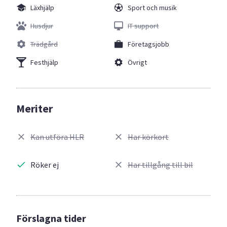
Läxhjälp
Sport och musik
Husdjur
IT support
Trädgård
Företagsjobb
Festhjälp
Övrigt
Meriter
Kan utföra HLR
Har körkort
Röker ej
Har tillgång till bil
Förslagna tider