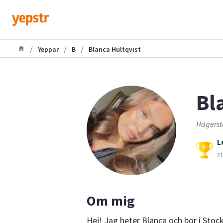
/
/
/
Yeppar
B
Blanca Hultqvist
Bl
Hägerst
L
21
Om mig
Hej! Jag heter Blanca och bor i Sto