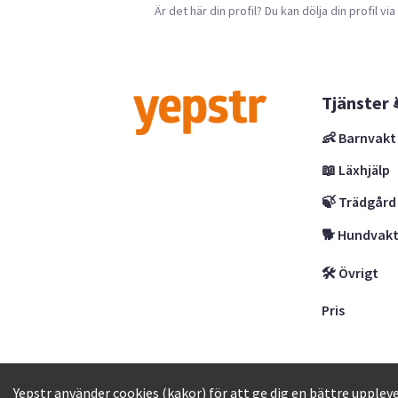
Är det här din profil? Du kan dölja din profil vi
Tjänster 
👶 Barnvakt
📖 Läxhjälp
🍃 Trädgård
🐕 Hundvak
🛠 Övrigt
Pris
Yepstr AB • Org. 556997-9817 • Skeppsbron 
Yepstr använder cookies (kakor) för att ge dig en bättre uppleve