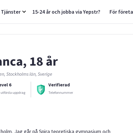
Tjänster
15-24 år och jobba via Yepstr?
För föret
anca, 18 år
en, Stockholms län, Sverige
evel 6
Verifierad
 utförda uppdrag
Telefonnummer
ckholm. Jag går på Spira teoretiska gymnasium och