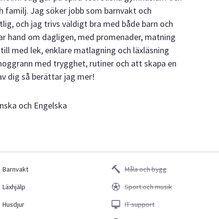
 familj. Jag söker jobb som barnvakt och
itlig, och jag trivs väldigt bra med både barn och
 tar hand om dagligen, med promenader, matning
till med lek, enklare matlagning och läxläsning
noggrann med trygghet, rutiner och att skapa en
v dig så berättar jag mer!
anska och Engelska
Barnvakt
Måla och bygg
Läxhjälp
Sport och musik
Husdjur
IT support