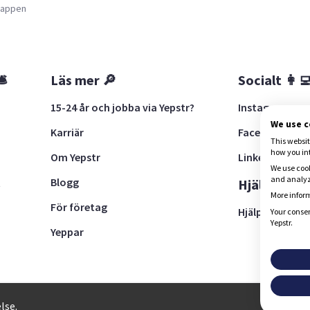
a appen
🛎
Läs mer 🔎
Socialt 👩‍
15-24 år och jobba via Yepstr?
Instagram
We use 
Karriär
Facebook
This websit
how you in
Om Yepstr
LinkedIn
We use cook
and analyze
Blogg
t
Hjälp 🚨
More inform
För företag
Hjälpcenter
Your consen
Yepstr.
Yeppar
28, 111 30 Stockholm
lse.