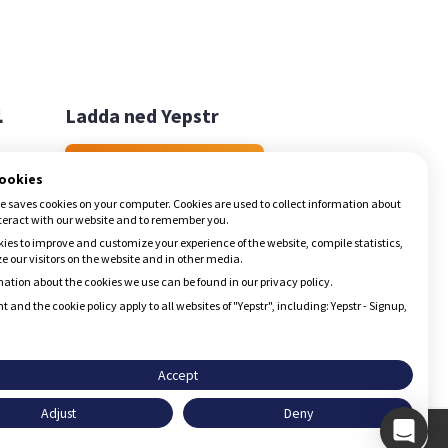

Ladda ned Yepstr
Ladda ned Yepstr
cookies
e saves cookies on your computer. Cookies are used to collect information about
teract with our website and to remember you.
ies to improve and customize your experience of the website, compile statistics,
 our visitors on the website and in other media.
ation about the cookies we use can be found in our privacy policy.
t and the cookie policy apply to all websites of "Yepstr", including: Yepstr - Signup,
Accept
Adjust
Deny
Godkänn