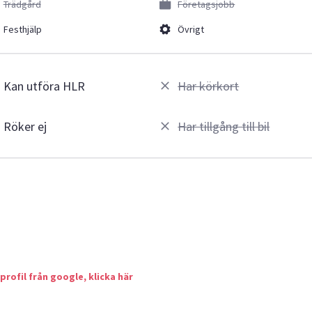
Trädgård
Företagsjobb
Festhjälp
Övrigt
Kan utföra HLR
Har körkort
Röker ej
Har tillgång till bil
 profil från google, klicka här