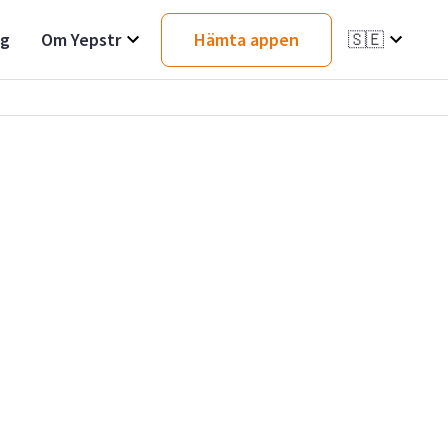
ag
Om Yepstr
Hämta appen
🇸🇪