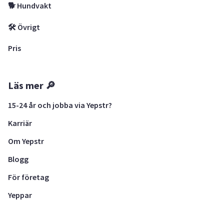
🐕 Hundvakt
🛠 Övrigt
Pris
Läs mer 🔎
15-24 år och jobba via Yepstr?
Karriär
Om Yepstr
Blogg
För företag
Yeppar