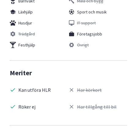
Barnvakt
Måla och bygg
Läxhjälp
Sport och musik
Husdjur
IT support
Trädgård
Företagsjobb
Festhjälp
Övrigt
Meriter
Kan utföra HLR
Har körkort
Röker ej
Har tillgång till bil