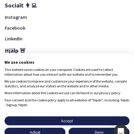
Socialt 👩‍💻
Instagram
Facebook
LinkedIn
Hjälp 🚨
Hjälpcenter
We use cookies
This website saves cookies on your computer. Cookies are used to collect
information about how you interact with our website and to remember you.
We use cookies to improve and customize your experience of the website, compile
Ladda ned Yepstr
statistics, and analyze our visitors on the website and in other media.
More information about the cookies we use can be found in our privacy policy.
Ladda ned Yepstr
Your consent and the cookie policy apply to all websites of "Yepstr", including: Yepstr
- Signup, Yepstr.
Yepstr använder cookies (kakor) för att ge dig en bättre
upplevelse.
Accept
Yepstr AB • Org. 556997-9817 • Skeppsbron 28, 111 30
Adjust
Deny