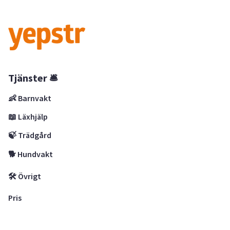
Tjänster 🛎
👶 Barnvakt
📖 Läxhjälp
🍃 Trädgård
🐕 Hundvakt
🛠 Övrigt
Pris