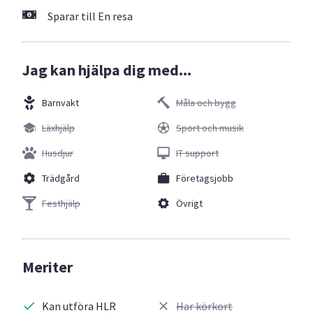
Sparar till En resa
Jag kan hjälpa dig med...
Barnvakt
Måla och bygg
Läxhjälp
Sport och musik
Husdjur
IT support
Trädgård
Företagsjobb
Festhjälp
Övrigt
Meriter
Kan utföra HLR
Har körkort