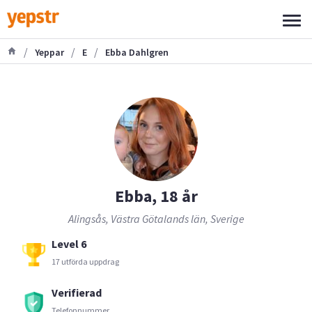
/
/
/
Yeppar
E
Ebba Dahlgren
Ebba, 18 år
Alingsås, Västra Götalands län, Sverige
Level 6
17 utförda uppdrag
Verifierad
Telefonnummer