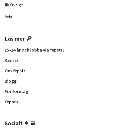
🛠 Övrigt
Pris
Läs mer 🔎
15-24 år och jobba via Yepstr?
Karriär
Om Yepstr
Blogg
För företag
Yeppar
Socialt 👩‍💻