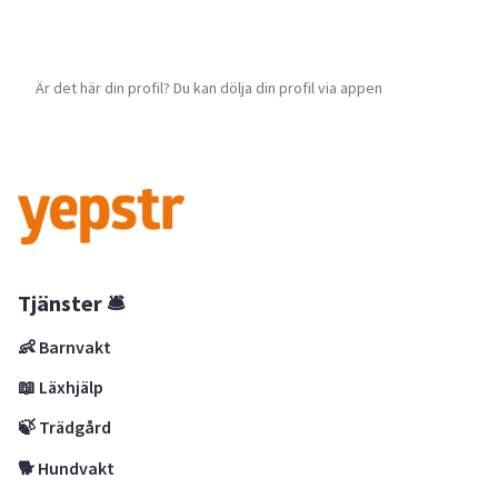
Är det här din profil? Du kan dölja din profil via appen
Tjänster 🛎
👶 Barnvakt
📖 Läxhjälp
🍃 Trädgård
🐕 Hundvakt