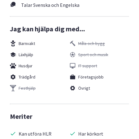
Talar Svenska och Engelska
Jag kan hjälpa dig med...
Barnvakt
Måla och bygg
Läxhjälp
Sport och musik
Husdjur
IT support
Trädgård
Företagsjobb
Festhjälp
Övrigt
Meriter
Kan utföra HLR
Har körkort