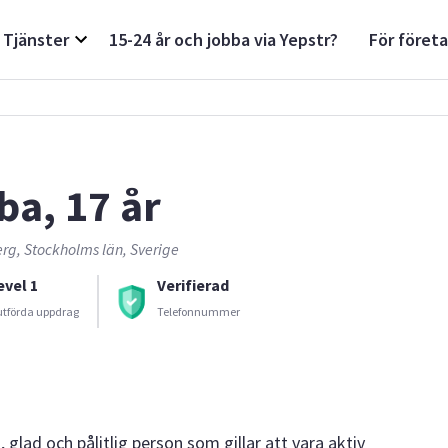
Tjänster
15-24 år och jobba via Yepstr?
För föret
ba, 17 år
rg, Stockholms län, Sverige
evel 1
Verifierad
utförda uppdrag
Telefonnummer
 glad och pålitlig person som gillar att vara aktiv