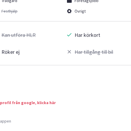
Trädgård
Företagsjobb
Festhjälp
Övrigt
Kan utföra HLR
Har körkort
Röker ej
Har tillgång till bil
 profil från google, klicka här
a appen