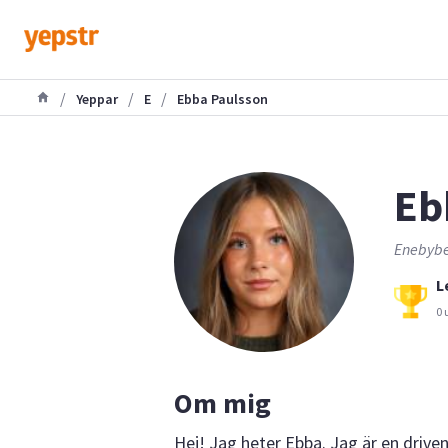
/
/
/
Yeppar
E
Ebba Paulsson
Eb
Enebybe
L
0 
Om mig
Hej! Jag heter Ebba. Jag är en driven,