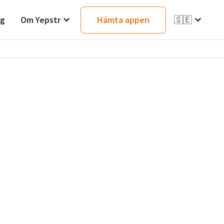
ag
Om Yepstr
Hämta appen
🇸🇪