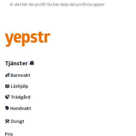
Är det här din profil? Du kan dölja din profil via appen
Tjänster 🛎
👶 Barnvakt
📖 Läxhjälp
🍃 Trädgård
🐕 Hundvakt
🛠 Övrigt
Pris