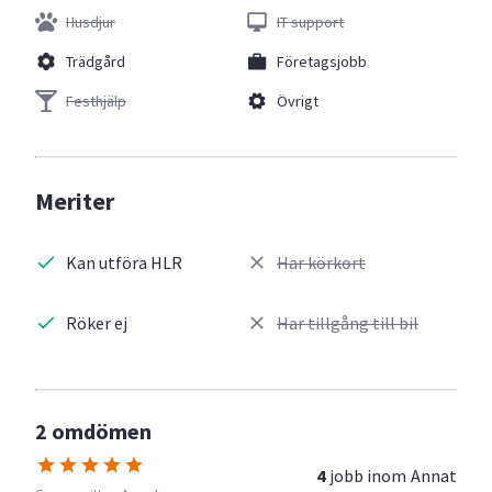
Husdjur
IT support
Trädgård
Företagsjobb
Festhjälp
Övrigt
Meriter
Kan utföra HLR
Har körkort
Röker ej
Har tillgång till bil
2 omdömen
4
jobb inom
Annat