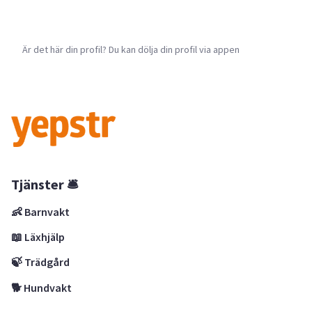
Är det här din profil? Du kan dölja din profil via appen
Tjänster 🛎
👶 Barnvakt
📖 Läxhjälp
🍃 Trädgård
🐕 Hundvakt