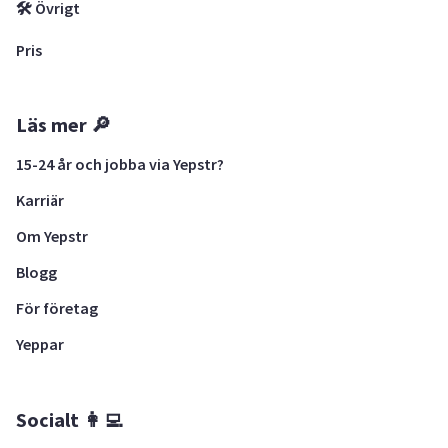
🛠 Övrigt
Pris
Läs mer 🔎
15-24 år och jobba via Yepstr?
Karriär
Om Yepstr
Blogg
För företag
Yeppar
Socialt 👩‍💻