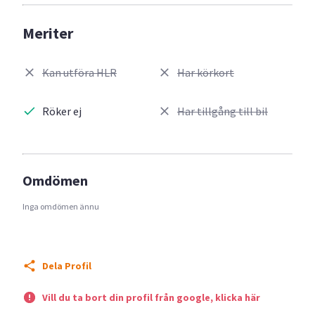
Meriter
Kan utföra HLR
Har körkort
Röker ej
Har tillgång till bil
Omdömen
Inga omdömen ännu
Dela Profil
Vill du ta bort din profil från google, klicka här