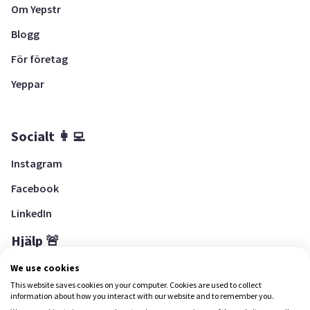
Om Yepstr
Blogg
För företag
Yeppar
Socialt 👩‍💻
Instagram
Facebook
LinkedIn
Hjälp 🚨
Hjälpcenter
We use cookies
This website saves cookies on your computer. Cookies are used to collect
information about how you interact with our website and to remember you.