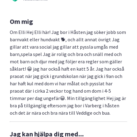
Om mig
Om Elli Hej Elli här! Jag bor i Håsten.jag söker jobb som
barnvakt eller hundvakt 🐕, och allt annat övrigt Jag
gillar att vara social jag gillar att pyssla umgås med
barn,spela spel Jag är rolig och bra och snäll med och
mot barn och djur med jag följer era regler som gäller
såklart! 😀 jag har också haft en katt 5 år. Jag har också
praoat när jag gick i grundskolan när jag gick i 9an och
har haft kul med dom vi har målat och pysslat har
praoat där i cirka 2 veckor tog hand om dom i 4-5
timmar per dag ungefär😀. Min tillgänglighet Hej jag är
bra på tillgänglig eftersom jag bor i Varberg i håsten
och det är nära och bra nära till Veddige och bua.
Jag kan hjälpa dig med...