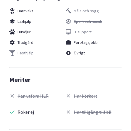
Barnvakt
Måla och bygg
Läxhjälp
Sport och musik
Husdjur
IT support
Trädgård
Företagsjobb
Festhjälp
Övrigt
Meriter
Kan utföra HLR
Har körkort
Röker ej
Har tillgång till bil