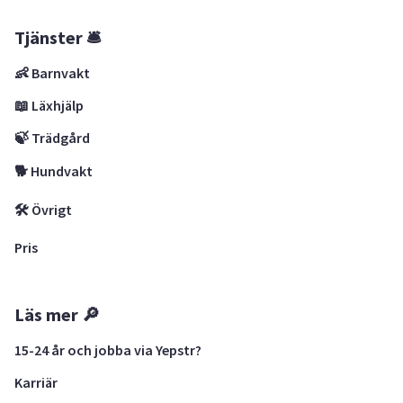
Tjänster 🛎
👶 Barnvakt
📖 Läxhjälp
🍃 Trädgård
🐕 Hundvakt
🛠 Övrigt
Pris
Läs mer 🔎
15-24 år och jobba via Yepstr?
Karriär