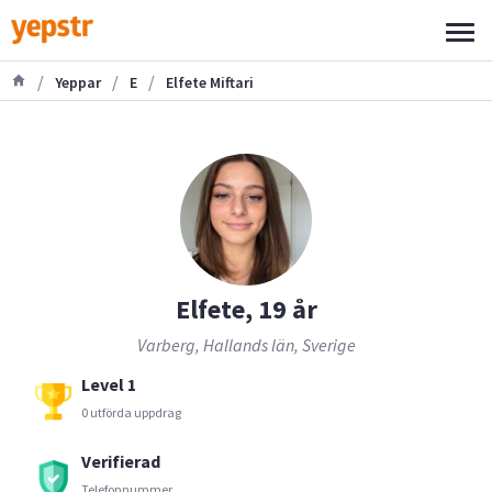
/
/
/
Yeppar
E
Elfete Miftari
Elfete, 19 år
Varberg, Hallands län, Sverige
Level 1
0 utförda uppdrag
Verifierad
Telefonnummer