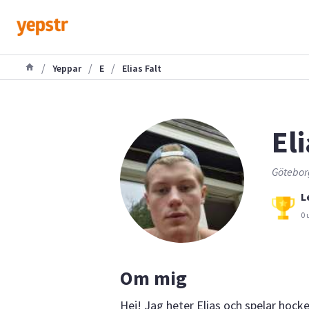
/
/
/
Yeppar
E
Elias Falt
Eli
Göteborg
L
0 
Om mig
Hej! Jag heter Elias och spelar hocke