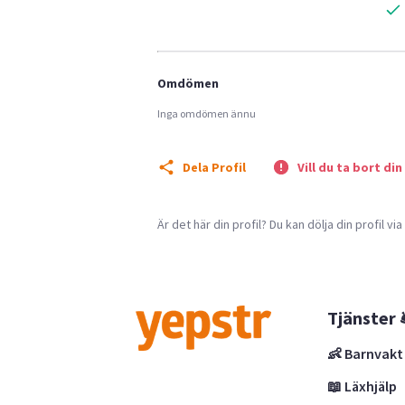
Omdömen
Inga omdömen ännu
Dela Profil
Vill du ta bort din
Är det här din profil? Du kan dölja din profil vi
Tjänster 
👶 Barnvakt
📖 Läxhjälp