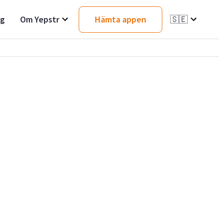
ag
Om Yepstr
Hämta appen
🇸🇪