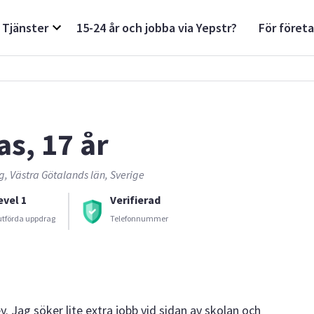
Tjänster
15-24 år och jobba via Yepstr?
För föret
as, 17 år
, Västra Götalands län, Sverige
evel 1
Verifierad
utförda uppdrag
Telefonnummer
y. Jag söker lite extra jobb vid sidan av skolan och