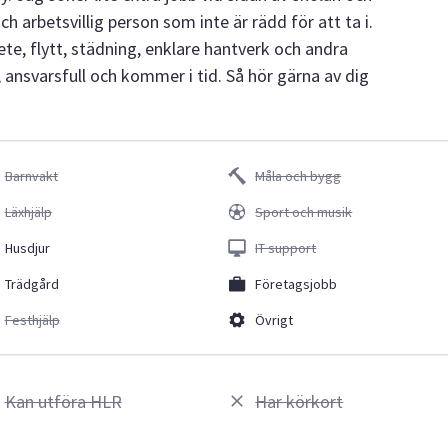
och arbetsvillig person som inte är rädd för att ta i.
te, flytt, städning, enklare hantverk och andra
 ansvarsfull och kommer i tid. Så hör gärna av dig
Barnvakt
Måla och bygg
Läxhjälp
Sport och musik
Husdjur
IT support
Trädgård
Företagsjobb
Festhjälp
Övrigt
Kan utföra HLR
Har körkort