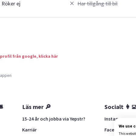
Röker ej
Har tillgång till bil
 profil från google, klicka här
a appen
🛎
Läs mer 🔎
Socialt 👩‍
15-24 år och jobba via Yepstr?
Instagram
We use 
Karriär
Facebook
This websit