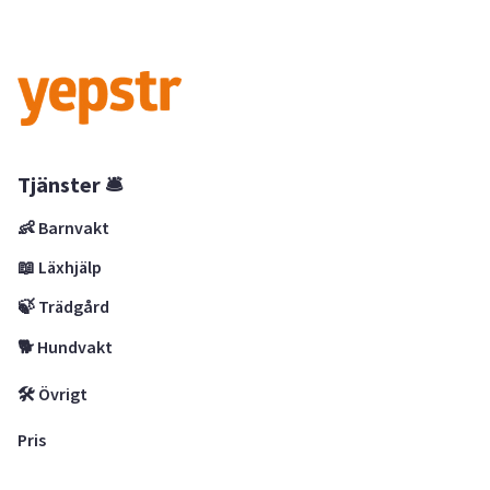
Tjänster 🛎
👶 Barnvakt
📖 Läxhjälp
🍃 Trädgård
🐕 Hundvakt
🛠 Övrigt
Pris