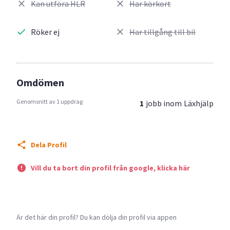
Kan utföra HLR
Har körkort
Röker ej
Har tillgång till bil
Omdömen
Genomsnitt av 1 uppdrag
1
jobb inom
Läxhjälp
Dela Profil
Vill du ta bort din profil från google, klicka här
Är det här din profil? Du kan dölja din profil via appen