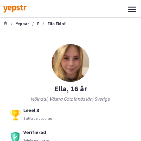
/
/
/
Yeppar
E
Ella Eklof
Ella, 16 år
Mölndal, Västra Götalands län, Sverige
Level 3
1 utförda uppdrag
Verifierad
Telefonnummer