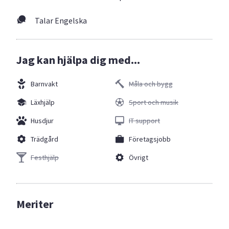
Talar Engelska
Jag kan hjälpa dig med...
Barnvakt
Måla och bygg
Läxhjälp
Sport och musik
Husdjur
IT support
Trädgård
Företagsjobb
Festhjälp
Övrigt
Meriter