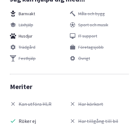
Barnvakt
Måla och bygg
Läxhjälp
Sport och musik
Husdjur
IT support
Trädgård
Företagsjobb
Festhjälp
Övrigt
Meriter
Kan utföra HLR
Har körkort
Röker ej
Har tillgång till bil