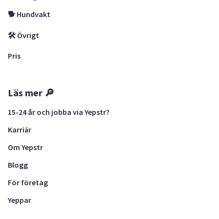
🐕 Hundvakt
🛠 Övrigt
Pris
Läs mer 🔎
15-24 år och jobba via Yepstr?
Karriär
Om Yepstr
Blogg
För företag
Yeppar