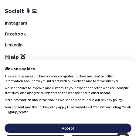
Socialt 👩‍💻
Instagram
Facebook
LinkedIn
Hjälp 🚨
Hjälpcenter
We use cookies
This website saves cookies on your computer. Cookies are used to collect
information about how you interact with our website and to remember you.
We use cookies to improve and customize your experience of the website, compile
Ladda ned Yepstr
statistics, and analyze our visitors on the website and in other media.
More information about the cookies we use can be found in our privacy policy.
Ladda ned Yepstr
Your consent and the cookie policy apply to all websites of "Yepstr", including: Yepstr
- Signup, Yepstr.
Yepstr använder cookies (kakor) för att ge dig en bättre
upplevelse.
Accept