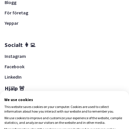
Blogg
För företag
Yeppar
Socialt 👩‍💻
Instagram
Facebook
LinkedIn
Hjälp 🚨
Hjälpcenter
We use cookies
This website saves cookies on your computer. Cookies are used to collect
information about how you interact with our website and to remember you.
We use cookies to improve and customize your experience of the website, compile
Ladda ned Yepstr
statistics, and analyze our visitors on the website and in other media.