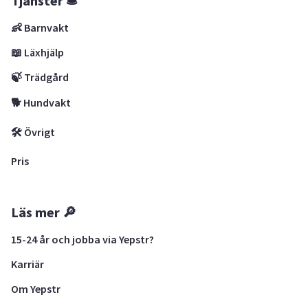
Tjänster 🛎
👶 Barnvakt
📖 Läxhjälp
🍃 Trädgård
🐕 Hundvakt
🛠 Övrigt
Pris
Läs mer 🔎
15-24 år och jobba via Yepstr?
Karriär
Om Yepstr