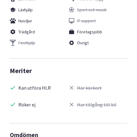
Läxhjälp
Sport och musik
Husdjur
IT support
Trädgård
Företagsjobb
Festhjälp
Övrigt
Meriter
Kan utföra HLR
Har körkort
Röker ej
Har tillgång till bil
Omdömen