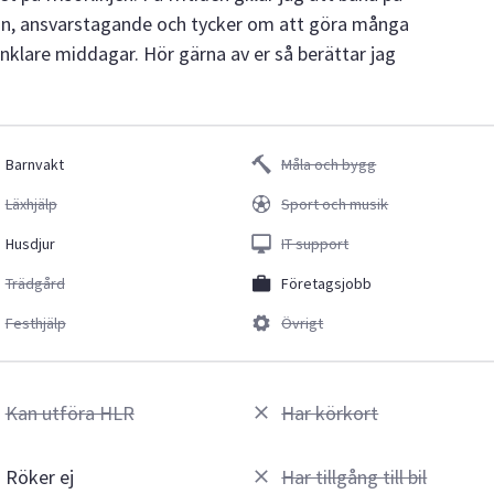
ugn, ansvarstagande och tycker om att göra många
nklare middagar. Hör gärna av er så berättar jag
Barnvakt
Måla och bygg
Läxhjälp
Sport och musik
Husdjur
IT support
Trädgård
Företagsjobb
Festhjälp
Övrigt
Kan utföra HLR
Har körkort
Röker ej
Har tillgång till bil