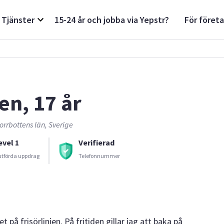
Tjänster
15-24 år och jobba via Yepstr?
För föret
len, 17 år
orrbottens län, Sverige
evel 1
Verifierad
utförda uppdrag
Telefonnummer
 på frisörlinjen. På fritiden gillar jag att baka på