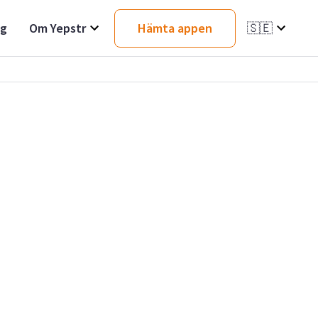
ag
Om Yepstr
Hämta appen
🇸🇪