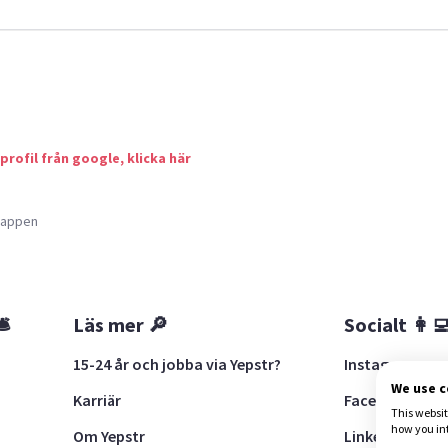
 profil från google, klicka här
a appen
🛎
Läs mer 🔎
Socialt 👩‍
15-24 år och jobba via Yepstr?
Instagram
We use 
Karriär
Facebook
This websit
how you in
Om Yepstr
LinkedIn