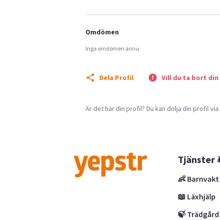
Omdömen
Inga omdömen ännu
Dela Profil
Vill du ta bort din
Är det här din profil? Du kan dölja din profil vi
Tjänster 
👶 Barnvakt
📖 Läxhjälp
🍃 Trädgård