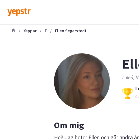
/
/
/
Yeppar
E
Ellen Segerstedt
El
Luleå, N
L
0 
Om mig
Hej! Jag heter Ellen och går andra året