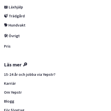
📖 Läxhjälp
🍃 Trädgård
🐕 Hundvakt
🛠 Övrigt
Pris
Läs mer 🔎
15-24 år och jobba via Yepstr?
Karriär
Om Yepstr
Blogg
För företag