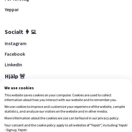
Yeppar
Socialt 👩‍💻
Instagram
Facebook
LinkedIn
Hjälp 🚨
Hjälpcenter
We use cookies
This website saves cookies on your computer. Cookies are used to collect
information about how you interact with our website and to remember you.
We use cookies to improve and customize your experience of the website, compile
Ladda ned Yepstr
statistics, and analyze our visitors on the website and in other media.
More information about the cookies we use can be found in our privacy policy.
Ladda ned Yepstr
Your consent and the cookie policy apply to all websites of "Yepstr", including: Yepstr
- Signup, Yepstr.