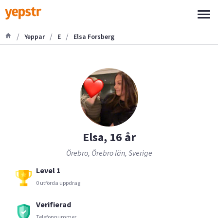
/
/
/
Yeppar
E
Elsa Forsberg
Elsa, 16 år
Örebro, Örebro län, Sverige
Level 1
0 utförda uppdrag
Verifierad
Telefonnummer