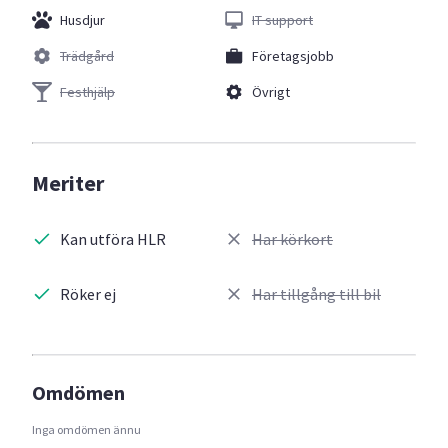
Husdjur
IT support
Trädgård
Företagsjobb
Festhjälp
Övrigt
Meriter
Kan utföra HLR
Har körkort
Röker ej
Har tillgång till bil
Omdömen
Inga omdömen ännu