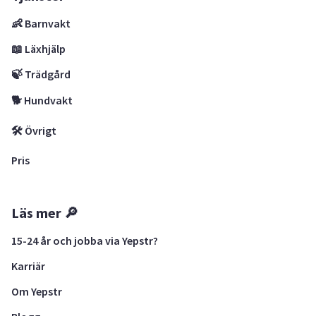
👶 Barnvakt
📖 Läxhjälp
🍃 Trädgård
🐕 Hundvakt
🛠 Övrigt
Pris
Läs mer 🔎
15-24 år och jobba via Yepstr?
Karriär
Om Yepstr