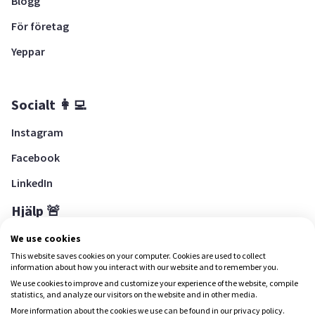
Blogg
För företag
Yeppar
Socialt 👩‍💻
Instagram
Facebook
LinkedIn
Hjälp 🚨
Hjälpcenter
We use cookies
This website saves cookies on your computer. Cookies are used to collect
information about how you interact with our website and to remember you.
We use cookies to improve and customize your experience of the website, compile
Ladda ned Yepstr
statistics, and analyze our visitors on the website and in other media.
More information about the cookies we use can be found in our privacy policy.