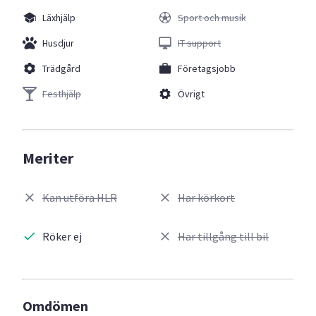
Läxhjälp
Sport och musik
Husdjur
IT support
Trädgård
Företagsjobb
Festhjälp
Övrigt
Meriter
Kan utföra HLR
Har körkort
Röker ej
Har tillgång till bil
Omdömen