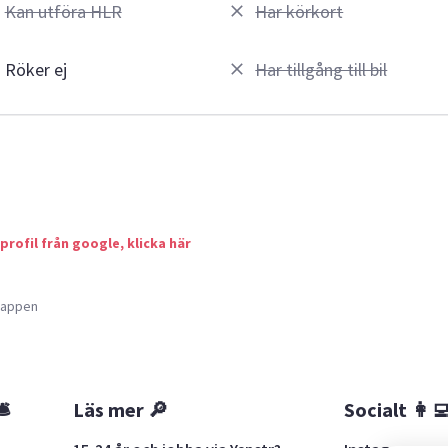
Kan utföra HLR
Har körkort
Röker ej
Har tillgång till bil
 profil från google, klicka här
a appen
🛎
Läs mer 🔎
Socialt 👩‍