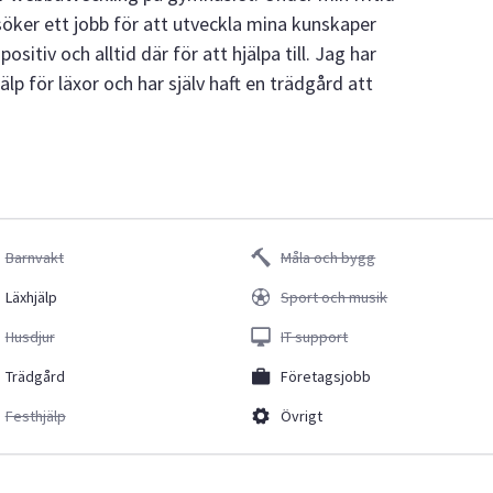
 söker ett jobb för att utveckla mina kunskaper
ositiv och alltid där för att hjälpa till. Jag har
lp för läxor och har själv haft en trädgård att
Barnvakt
Måla och bygg
Läxhjälp
Sport och musik
Husdjur
IT support
Trädgård
Företagsjobb
Festhjälp
Övrigt