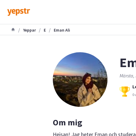
/
/
/
Yeppar
E
Eman Ali
Em
Märsta, 
L
0 
Om mig
Hejsan! Jag heter Eman och studerar