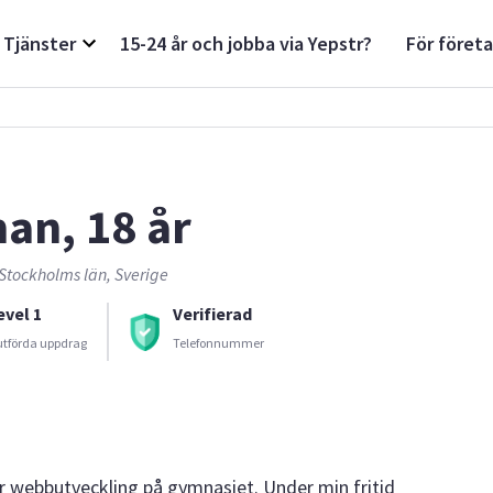
Tjänster
15-24 år och jobba via Yepstr?
För föret
an, 18 år
Stockholms län, Sverige
evel 1
Verifierad
utförda uppdrag
Telefonnummer
 webbutveckling på gymnasiet. Under min fritid