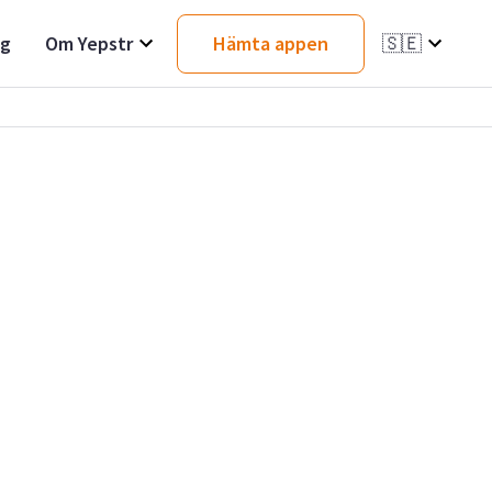
ag
Om Yepstr
Hämta appen
🇸🇪