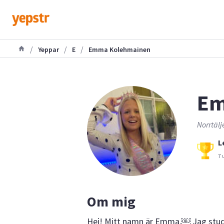
/
/
/
Yeppar
E
Emma Kolehmainen
Em
Norrtälj
L
7 
Om mig
Hej! Mitt namn är Emma.￼ Jag stude