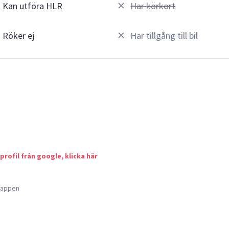
Kan utföra HLR
Har körkort
Röker ej
Har tillgång till bil
 profil från google, klicka här
a appen