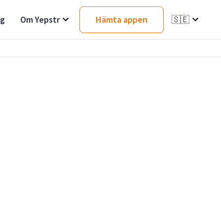
ag
Om Yepstr
Hämta appen
🇸🇪