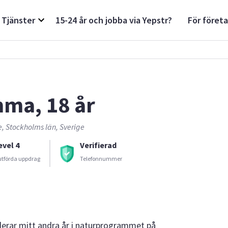
Tjänster
15-24 år och jobba via Yepstr?
För föret
ma, 18 år
e, Stockholms län, Sverige
evel 4
Verifierad
utförda uppdrag
Telefonnummer
rar mitt andra år i naturprogrammet på