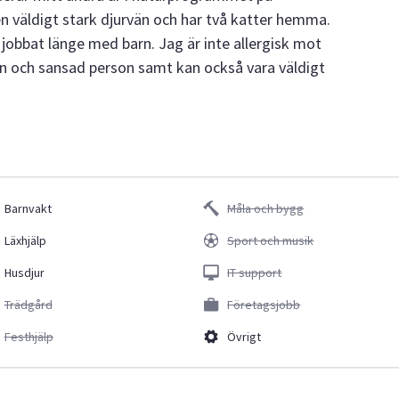
n väldigt stark djurvän och har två katter hemma.
ar jobbat länge med barn. Jag är inte allergisk mot
gn och sansad person samt kan också vara väldigt
Barnvakt
Måla och bygg
Läxhjälp
Sport och musik
Husdjur
IT support
Trädgård
Företagsjobb
Festhjälp
Övrigt