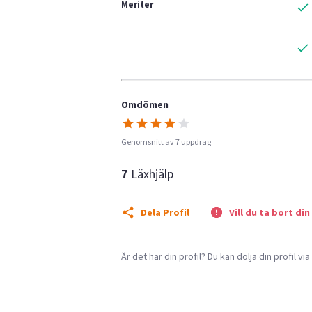
Meriter
Omdömen
Genomsnitt av 7 uppdrag
7
Läxhjälp
Dela Profil
Vill du ta bort din
Är det här din profil? Du kan dölja din profil vi