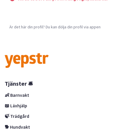
Är det här din profil? Du kan dölja din profil via appen
Tjänster 🛎
👶 Barnvakt
📖 Läxhjälp
🍃 Trädgård
🐕 Hundvakt