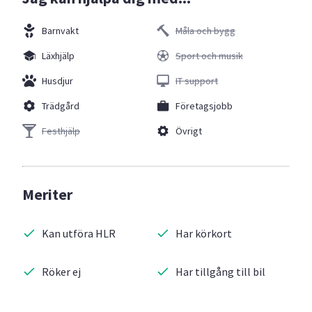
Barnvakt
Måla och bygg
Läxhjälp
Sport och musik
Husdjur
IT support
Trädgård
Företagsjobb
Festhjälp
Övrigt
Meriter
Kan utföra HLR
Har körkort
Röker ej
Har tillgång till bil