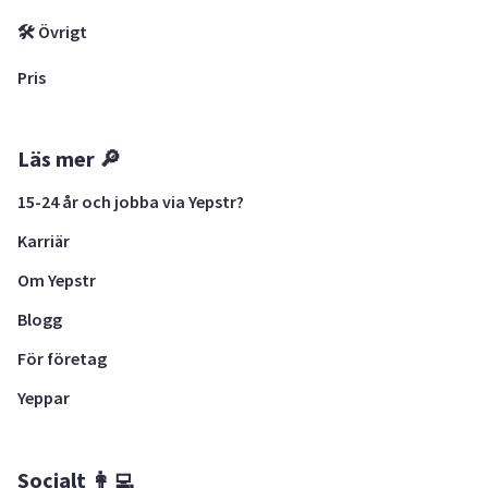
🛠 Övrigt
Pris
Läs mer 🔎
15-24 år och jobba via Yepstr?
Karriär
Om Yepstr
Blogg
För företag
Yeppar
Socialt 👩‍💻