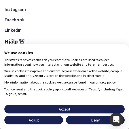
Instagram
Facebook
LinkedIn
Hjälp 🚨
Hjälpcenter
We use cookies
This website saves cookies on your computer. Cookies are used to collect
information about how you interact with our website and to remember you.
We use cookies to improve and customize your experience of the website, compile
Ladda ned Yepstr
statistics, and analyze our visitors on the website and in other media.
More information about the cookies we use can be found in our privacy policy.
Ladda ned Yepstr
Your consent and the cookie policy apply to all websites of "Yepstr", including: Yepstr
- Signup, Yepstr.
Yepstr använder cookies (kakor) för att ge dig en bättre
upplevelse.
Accept
Yepstr AB • Org. 556997-9817 • Skeppsbron 28, 111 30
Adjust
Deny
Stockholm
Godkänn