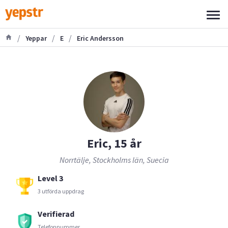
/
/
/
Yeppar
E
Eric Andersson
Eric, 15 år
Norrtälje, Stockholms län, Suecia
Level 3
3 utförda uppdrag
Verifierad
Telefonnummer