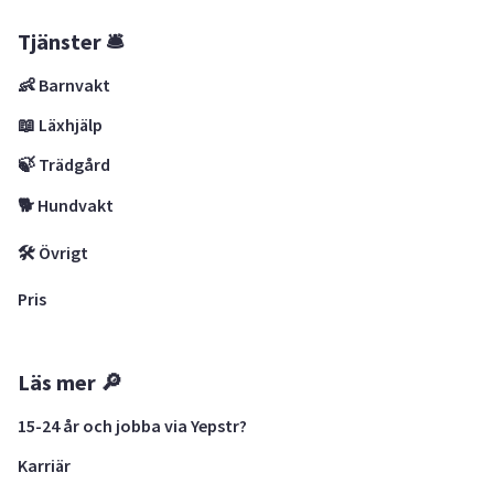
Tjänster 🛎
👶 Barnvakt
📖 Läxhjälp
🍃 Trädgård
🐕 Hundvakt
🛠 Övrigt
Pris
Läs mer 🔎
15-24 år och jobba via Yepstr?
Karriär