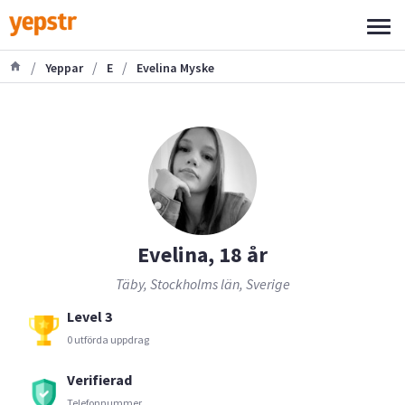
/
/
/
Yeppar
E
Evelina Myske
Evelina, 18 år
Täby, Stockholms län, Sverige
Level 3
0 utförda uppdrag
Verifierad
Telefonnummer