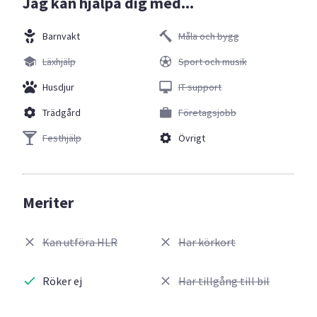
Jag kan hjälpa dig med...
Barnvakt
Måla och bygg
Läxhjälp
Sport och musik
Husdjur
IT support
Trädgård
Företagsjobb
Festhjälp
Övrigt
Meriter
Kan utföra HLR
Har körkort
Röker ej
Har tillgång till bil