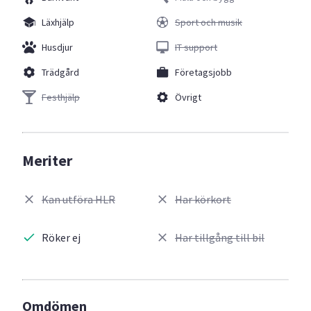
Läxhjälp
Sport och musik
Husdjur
IT support
Trädgård
Företagsjobb
Festhjälp
Övrigt
Meriter
Kan utföra HLR
Har körkort
Röker ej
Har tillgång till bil
Omdömen