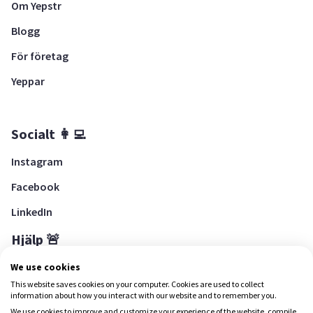
Om Yepstr
Blogg
För företag
Yeppar
Socialt 👩‍💻
Instagram
Facebook
LinkedIn
Hjälp 🚨
Hjälpcenter
We use cookies
This website saves cookies on your computer. Cookies are used to collect
information about how you interact with our website and to remember you.
We use cookies to improve and customize your experience of the website, compile