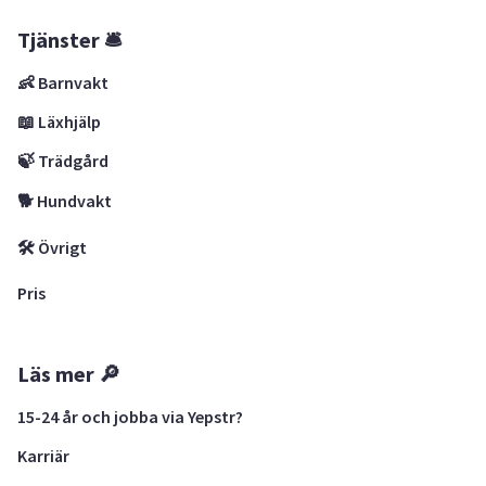
Tjänster 🛎
👶 Barnvakt
📖 Läxhjälp
🍃 Trädgård
🐕 Hundvakt
🛠 Övrigt
Pris
Läs mer 🔎
15-24 år och jobba via Yepstr?
Karriär