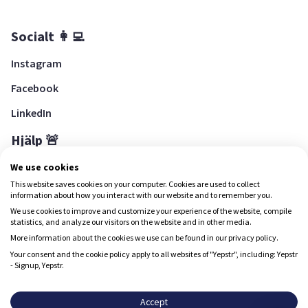
Socialt 👩‍💻
Instagram
Facebook
LinkedIn
Hjälp 🚨
Hjälpcenter
We use cookies
This website saves cookies on your computer. Cookies are used to collect
information about how you interact with our website and to remember you.
We use cookies to improve and customize your experience of the website, compile
Ladda ned Yepstr
statistics, and analyze our visitors on the website and in other media.
More information about the cookies we use can be found in our privacy policy.
Ladda ned Yepstr
Your consent and the cookie policy apply to all websites of "Yepstr", including: Yepstr
- Signup, Yepstr.
Yepstr använder cookies (kakor) för att ge dig en bättre
upplevelse.
Accept