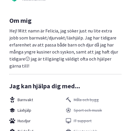
Om mig
Hej! Mitt namn är Felicia, jag söker just nu lite extra
jobb som barnvakt/djurvakt/läxhjälp. Jag har tidigare
erfarenhet av att passa både barn och djur då jag har
många yngre kusiner och syskon, samt att jag haft djur
tidigare🙂 jag är tillgänglig väldigt ofta och hjälper
gärna till!
Jag kan hjälpa dig med...
Barnvakt
Måla och bygg
Läxhjälp
Sport och musik
Husdjur
IT support