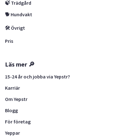
🍃 Trädgård
🐕 Hundvakt
🛠 Övrigt
Pris
Läs mer 🔎
15-24 år och jobba via Yepstr?
Karriär
Om Yepstr
Blogg
För företag
Yeppar