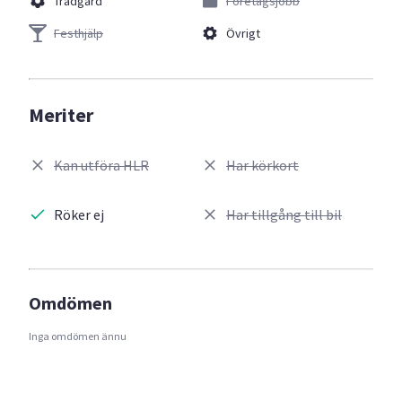
Trädgård
Företagsjobb
Festhjälp
Övrigt
Meriter
Kan utföra HLR
Har körkort
Röker ej
Har tillgång till bil
Omdömen
Inga omdömen ännu