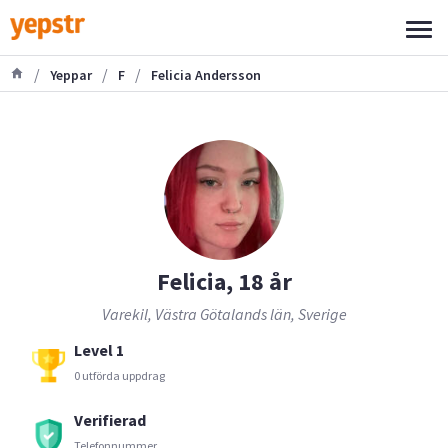
/
/
/
Yeppar
F
Felicia Andersson
Felicia, 18 år
Varekil, Västra Götalands län, Sverige
Level 1
0 utförda uppdrag
Verifierad
Telefonnummer