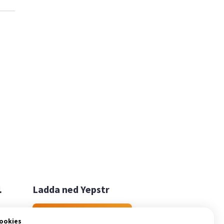

Ladda ned Yepstr
Ladda ned Yepstr
cookies