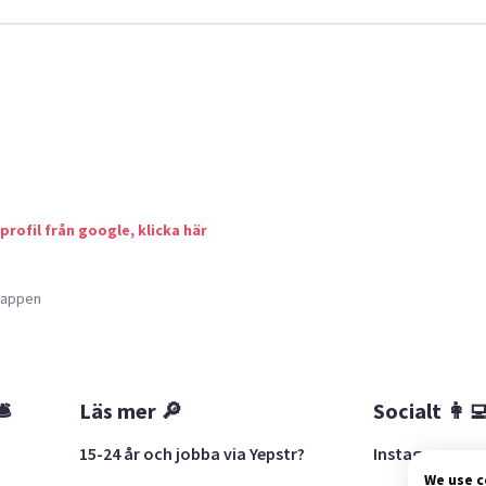
 profil från google, klicka här
a appen
🛎
Läs mer 🔎
Socialt 👩‍
15-24 år och jobba via Yepstr?
Instagram
We use 