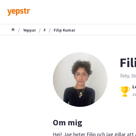
/
/
/
Yeppar
F
Filip Kumar
Fil
Täby, St
L
33
Om mig
Hej! Jag heter Filip och jag gillar at