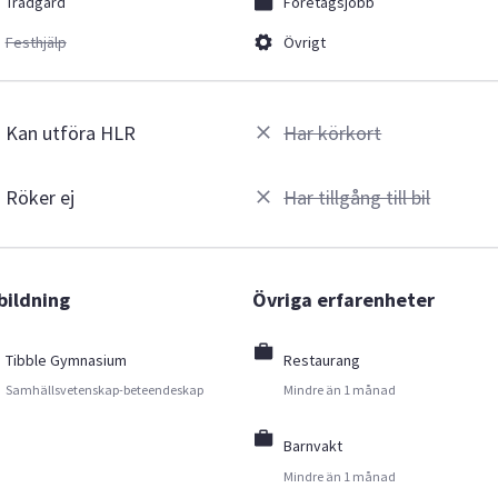
Trädgård
Företagsjobb
Festhjälp
Övrigt
Kan utföra HLR
Har körkort
Röker ej
Har tillgång till bil
bildning
Övriga erfarenheter
Tibble Gymnasium
Restaurang
Samhällsvetenskap-beteendeskap
Mindre än 1 månad
Barnvakt
Mindre än 1 månad