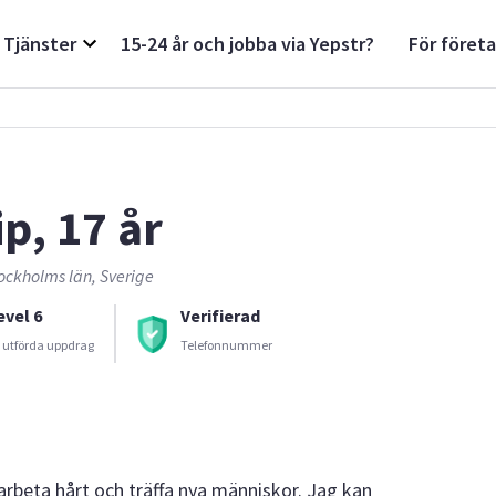
Tjänster
15-24 år och jobba via Yepstr?
För föret
ip, 17 år
ockholms län, Sverige
evel 6
Verifierad
 utförda uppdrag
Telefonnummer
t arbeta hårt och träffa nya människor. Jag kan