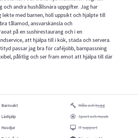
g och andra hushållsnära uppgifter. Jag har
lekte med barnen, höll uppsikt och hjälpte till
 bra tålamod, ansvarskänsla och
aoat på en sushirestaurang och i en
dservice, att hjälpa till i kök, städa och servera.
ityd passar jag bra för caféjobb, barnpassning
ibel, pålitlig och ser fram emot att hjälpa till där
Barnvakt
Måla och bygg
Läxhjälp
Sport och musik
Husdjur
IT support