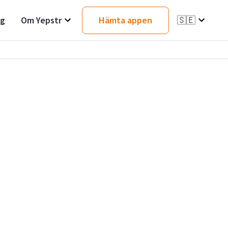
ag
Om Yepstr
Hämta appen
🇸🇪