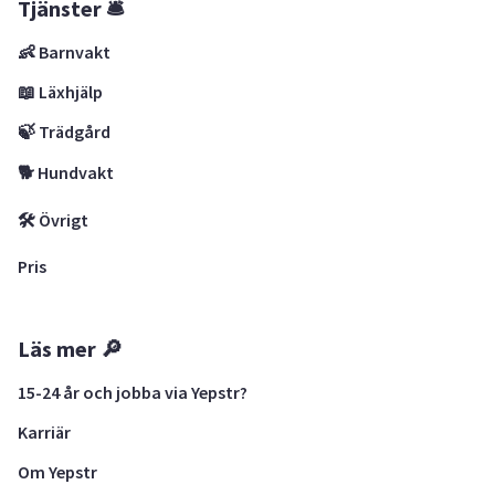
Tjänster 🛎
👶 Barnvakt
📖 Läxhjälp
🍃 Trädgård
🐕 Hundvakt
🛠 Övrigt
Pris
Läs mer 🔎
15-24 år och jobba via Yepstr?
Karriär
Om Yepstr