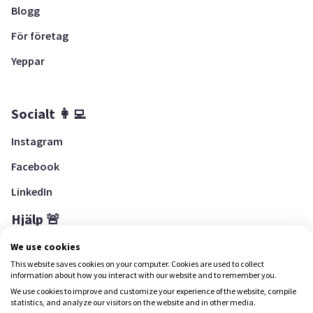
Blogg
För företag
Yeppar
Socialt 👩‍💻
Instagram
Facebook
LinkedIn
Hjälp 🚨
Hjälpcenter
We use cookies
This website saves cookies on your computer. Cookies are used to collect
information about how you interact with our website and to remember you.
We use cookies to improve and customize your experience of the website, compile
Ladda ned Yepstr
statistics, and analyze our visitors on the website and in other media.