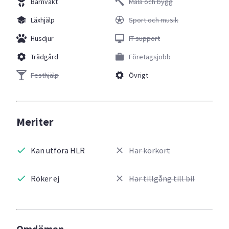
Barnvakt
Måla och bygg
Läxhjälp
Sport och musik
Husdjur
IT support
Trädgård
Företagsjobb
Festhjälp
Övrigt
Meriter
Kan utföra HLR
Har körkort
Röker ej
Har tillgång till bil
Omdömen